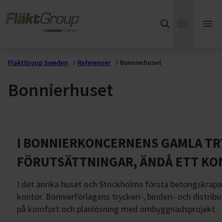
Hoppa till huvudinnehållet
FläktGroup
Webshop
Öpp
huv
FläktGroup Sweden
Referenser
Bonnierhuset
Bonnierhuset
I BONNIERKONCERNENS GAMLA TRY
FÖRUTSÄTTNINGAR, ÄNDÅ ETT KO
I det anrika huset och Stockholms första betongskrapa, 
kontor. Bonnierförlagens tryckeri-, binderi- och distrib
på komfort och planlösning med ombyggnadsprojekt.