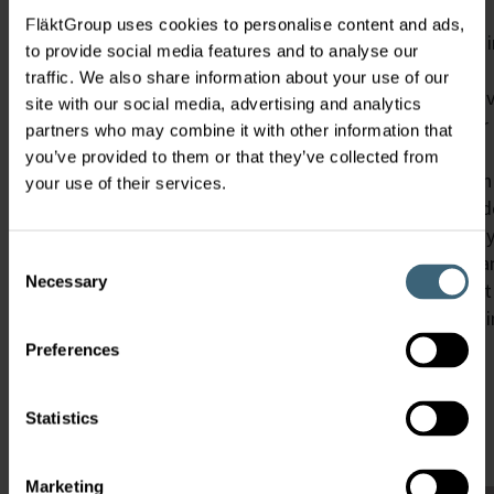
dragfri luftomblandning.
FläktGroup uses cookies to personalise content and ads,
I upphandlingen föll valet på en offert från Pactor som i
to provide social media features and to analyse our
Installationen
traffic. We also share information about your use of our
Upphandlingen omfattade närmare 200 kylkassetter av t
site with our social media, advertising and analytics
kylkassett för infälld eller frihängd montering. Den ge
partners who may combine it with other information that
luftdrag. Lyra kan
you’ve provided to them or that they’ve collected from
förses (även i efterhand) med en reglering som gör den 
your use of their services.
behovsstyrd ventilation. I Bonnierhuset fanns en lite ud
frånluften var placerad i tak. Ett modernt ventilationssy
Consent
som placerades i tak denna gång. – Det blev en lite ovan
Necessary
Selection
kanalisationen, säger Lars Erixson på Pactor. – Men det ha
hög kapacitet, där Lyra-kassetterna ger ett riktigt b
Ingående komponenter
Preferences
- LYRA II
Ladda ner referensdokument för Bonnierhuset
Statistics
Marketing