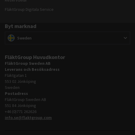
Reservdelar
FläktGroup Digitala Service
Byt marknad
Byt marknad
(
)
Sweden
FläktGroup Huvudkontor
FläktGroup Sweden AB
Leverans och Besöksadress
Fläktgatan 1
553 02 Jönköping
Sweden
Postadress
FläktGroup Sweden AB
551 84 Jönköping
+46 (0)771 262626
info.se@flaktgroup.com