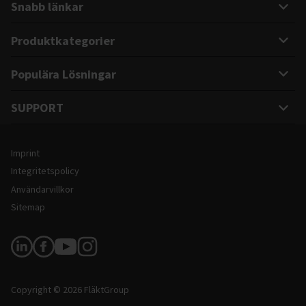
Snabb länkar
Produktkategorier
Populära Lösningar
SUPPORT
Juridisk information och webbplatsinformation
Imprint
Integritetspolicy
Användarvillkor
Sitemap
Följ oss
Copyright © 2026 FläktGroup