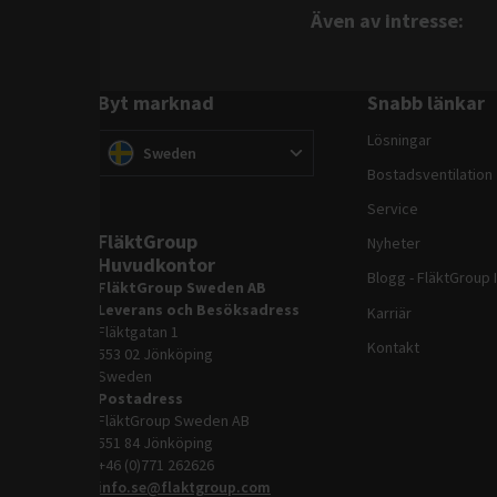
Även av intresse
Byt marknad
Snabb länkar
Lösningar
Byt marknad
(
)
Sweden
Bostadsventilation
Service
FläktGroup
Nyheter
Huvudkontor
Blogg - FläktGroup 
FläktGroup Sweden AB
Leverans och Besöksadress
Karriär
Fläktgatan 1
Kontakt
553 02 Jönköping
Sweden
Postadress
FläktGroup Sweden AB
551 84 Jönköping
+46 (0)771 262626
info.se@flaktgroup.com