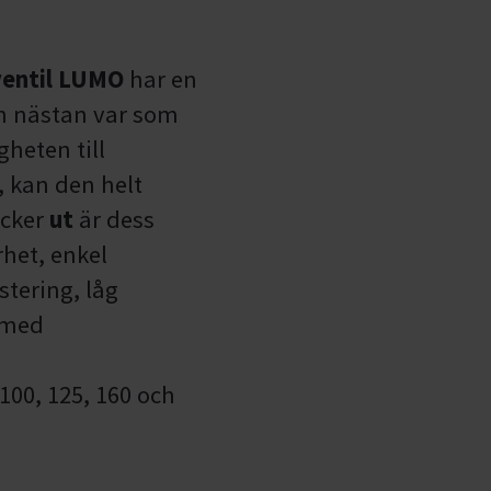
ingar
ventil LUMO
har en
egat
n nästan var som
 kyla
heten till
gd CFM
 kan den helt
icker
ut
är dess
het, enkel
e
stering, låg
afflar
 med
100, 125, 160 och
ktyg