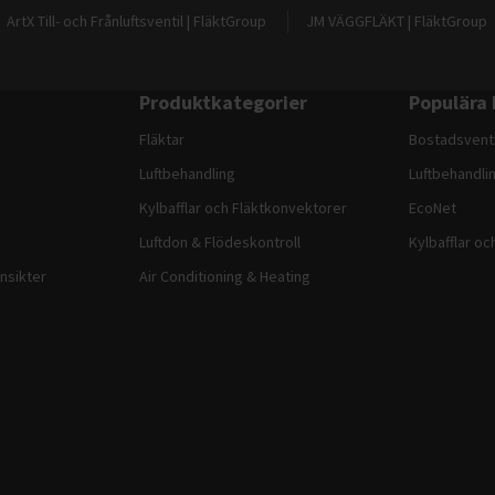
ArtX Till- och Frånluftsventil | FläktGroup
JM VÄGGFLÄKT | FläktGroup
Produktkategorier
Populära 
Fläktar
Bostadsventi
Luftbehandling
Luftbehandli
Kylbafflar och Fläktkonvektorer
EcoNet
Luftdon & Flödeskontroll
Kylbafflar oc
Insikter
Air Conditioning & Heating