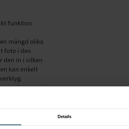
kt funktion
i en mängd olika
t foto i den
den in i vilken
den kan enkelt
 verktyg.
nget väsen av sig
stallation och
e CleanVent-yta är
ler.
Details