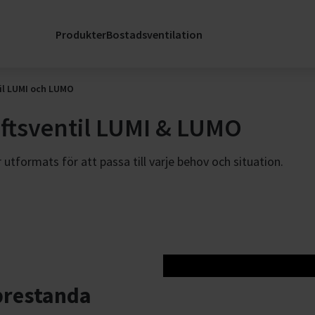
Service & Hållba
h
Produkter
Bostadsventilation
nader
Stöd
Skicka
til LUMI och LUMO
reservdelsförfr
luftsventil LUMI & LUMO
SERVICELänk: S
för mitt
er
luftbehandlings
utformats för att passa till varje behov och situation.
Service Kontakt
Registrera Rek
jöer
ling
prestanda