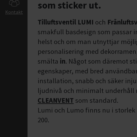
som sticker ut.
Produkt &
Kontakt
Ventilationslösn
Tilluftsventil LUMI
och
Frånlufts
Luftbehandlingsaggr
smakfull basdesign som passar i
eQ ReCooler R32 -
Integrerad värme och
helst och om man utnyttjar möjlig
eQ Master med inbyg
personalisering med dekorramen,
styr
smälta
in
. Något som däremot st
Econet för modern
batteriåtervinning
egenskaper, med bred användbar
eCO TOP och eCO Sid
installation, snabb och säker inju
Kylbafflar och Värmeb
ljudnivå och minimalt underhåll
Luftdon
Optivent Ultra och
CLEANVENT
som standard.
Ultrasafe
Lumi och Lumo finns nu i storlek 
VAV - simuleringsver
200.
ArtX designdon
Brandsäkerhet
Lumi och Lumo