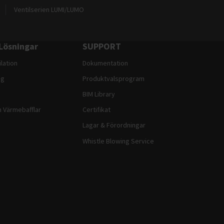
Ventilserien LUMI/LUMO
Lösningar
SUPPORT
lation
Dokumentation
ng
Produktvalsprogram
BIM Library
h Värmebafflar
Certifikat
Lagar & Förordningar
Whistle Blowing Service