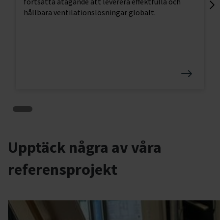
fortsatta åtagande att leverera effektfulla och
Lo
hållbara ventilationslösningar globalt.
tr
Upptäck några av våra
referensprojekt