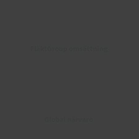
FläktGroup omsättning
Global närvaro