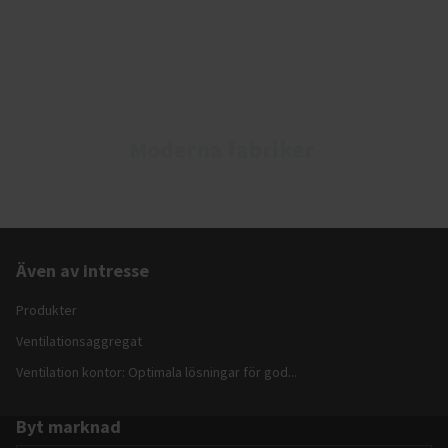
Moderna fabriker
Även av intresse
Produkter
Ventilationsaggregat
Ventilation kontor: Optimala lösningar för god...
Byt marknad