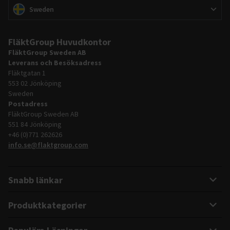
Byt marknad
(
)
Sweden
FläktGroup Huvudkontor
FläktGroup Sweden AB
Leverans och Besöksadress
Fläktgatan 1
553 02 Jönköping
Sweden
Postadress
FläktGroup Sweden AB
551 84 Jönköping
+46 (0)771 262626
info.se@flaktgroup.com
Snabb länkar
Produktkategorier