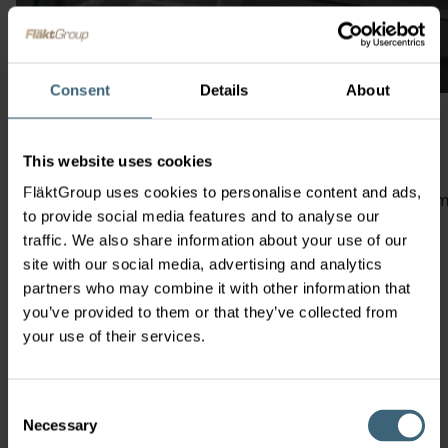
Consent
Details
About
Habitat 7
This website uses cookies
FläktGroup uses cookies to personalise content and ads,
Habitat 7 är en modern kontorsbyggnad som är utformad 
to provide social media features and to analyse our
och flexibilitet.
traffic. We also share information about your use of our
Läs mer
site with our social media, advertising and analytics
partners who may combine it with other information that
you’ve provided to them or that they’ve collected from
your use of their services.
Consent
Necessary
Selection
Vi är bäst på inomhusklimat,