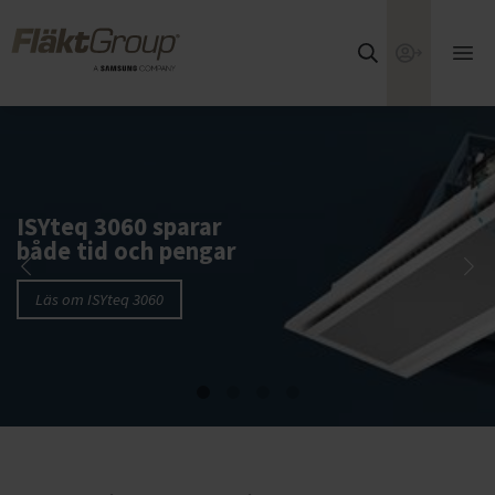
Hoppa till huvudinnehållet
FläktGroup
Webshop
Öpp
huv
FläktGroup säkerställer ett friskt inomhusklimat
ISYteq 3060 sparar
både tid och pengar
Läs om ISYteq 3060