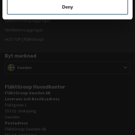
Deny
Även av intresse
Luftbehandlingsaggregat
Ventilationsaggregat
eCO TOP | FläktGroup
Byt marknad
Byt marknad
(
)
Sweden
FläktGroup Huvudkontor
FläktGroup Sweden AB
Leverans och Besöksadress
Fläktgatan 1
553 02 Jönköping
Sweden
Postadress
FläktGroup Sweden AB