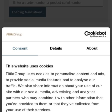
Loading translations
Den här tjänsten är endast tillgänglig för
följande luftbehandlingsaggregat:
Tillverkade från mars 2022 och framåt
Consent
Details
About
eQ Master
eQL
This website uses cookies
eQ Marin
FläktGroup uses cookies to personalise content and ads,
Tillverkade från maj 2022 och framåt
to provide social media features and to analyse our
eQ Prime
traffic. We also share information about your use of our
eCO Topp/Sida
site with our social media, advertising and analytics
partners who may combine it with other information that
you’ve provided to them or that they’ve collected from
your use of their services.