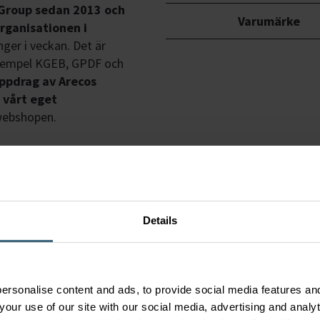
tGroup sedan 2013 och
Varumärke
rganisationen i
nger i veckan. Det är
 exempel KGEB, GPDF och
uppdrag av Arecos
 vårt eget
 webshopen.
Details
ersonalise content and ads, to provide social media features and
your use of our site with our social media, advertising and anal
Lösning