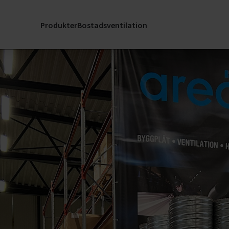
Service & Hållba
h
Produkter
Bostadsventilation
nader
Stöd
Skicka
reservdelsförfr
SERVICELänk: S
för mitt
er
luftbehandlings
Service Kontakt
Registrera Rek
jöer
ling