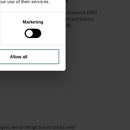
our use of their services.
VAV-spjäll, don och tillbehör
, exempelvis EMSS
flödesvariatorer för behovsstyrd ventilation,
Marketing
KGEB, STQA och CTVB.
Allow all
n, den är riktigt bra att jobba med."