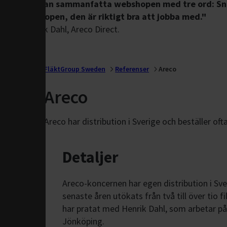
"Jag kan sammanfatta webshopen med tre ord: Sn
webshopen, den är riktigt bra att
jobba med."
- Henrik Dahl, Areco Direct.
FläktGroup Sweden
Referenser
Areco
Areco
Areco har distribution i Sverige och beställer of
Detaljer
Areco-koncernen har egen distribution i Sve
senaste åren utökats från två till över tio fili
har pratat med Henrik Dahl, som arbetar på 
Jönköping.