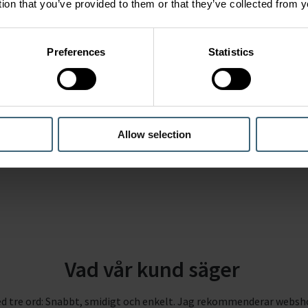
tion that you’ve provided to them or that they’ve collected from y
Webshop-beställningar
till kundprojekt och
Arecos eget lager i Jönköping. Framför allt
spjäll,
Preferences
Statistics
don och tillbehör
till ventilationssystem.
Allow selection
Vad vår kund säger
re ord: Snabbt, smidigt och enkelt. Jag rekommenderar webshope