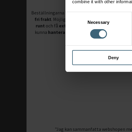
combine it with other informa
Beställningarna ska gå
snabbt, smidigt och med
Consent
fri frakt
. Möjlighet att kunna
beställa dygnet
Necessary
Selection
runt
och få
extra webshoprabatt
. Viktigt att
kunna
hantera projektlistor
och se
komplett
orderhistorik
.
Deny
"Jag kan sammanfatta webshopen med t