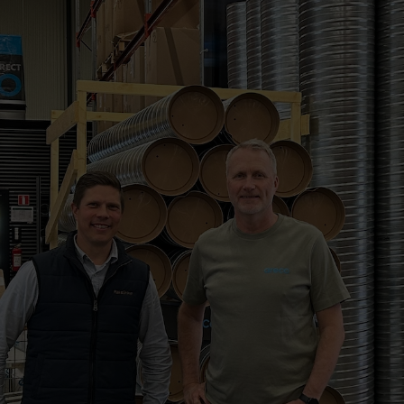
ingar
egat
 kyla
gd CFM
e
afflar
ktyg