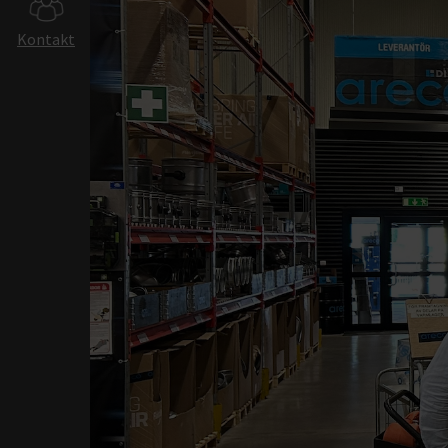
Produkt &
Kontakt
Ventilationslösn
Luftbehandlingsaggr
eQ ReCooler R32 -
Integrerad värme och
eQ Master med inbyg
styr
Econet för modern
batteriåtervinning
eCO TOP och eCO Sid
Kylbafflar och Värmeb
Luftdon
Optivent Ultra och
Ultrasafe
VAV - simuleringsver
ArtX designdon
Brandsäkerhet
Lumi och Lumo