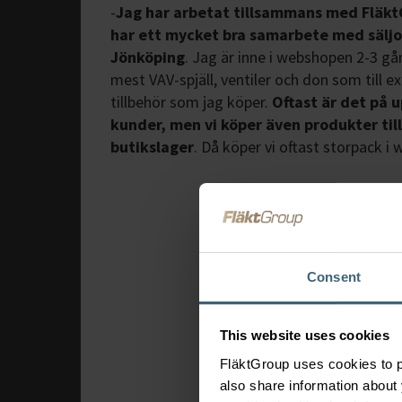
-
Jag har arbetat tillsammans med Fläk
har
ett mycket bra samarbete med säljo
Jönköping
. Jag är inne i webshopen 2-3 gå
mest VAV-spjäll, ventiler och don som till
tillbehör som jag köper.
Oftast är det på 
kunder, men vi
köper även produkter till
butikslager
. Då köper vi oftast storpack i
Consent
This website uses cookies
FläktGroup uses cookies to p
also share information about 
Mål