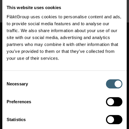
předchozí rok
následující rok
This website uses cookies
FläktGroup uses cookies to personalise content and ads,
to provide social media features and to analyse our
Přepnout trh
traffic. We also share information about your use of our
Přepnout trh
(
)
Czech Republic
site with our social media, advertising and analytics
partners who may combine it with other information that
you’ve provided to them or that they’ve collected from
FläktGroup Czech Republic a.s.
your use of their services.
Slovanská 781
463 12 Liberec XXV - Vesec
Czech Republic
Consent
info-cz@flaktgroup.com
Necessary
+420 800 021 091
Selection
Všeobecné obchodní podmínky
Všeobecné obchodní podmínky FläktGroup Czech Republic
Preferences
a.s. pro nákup zboží a služeb – CZ
General Terms and Conditions of FläktGroup Czech Republic
a.s. for the Purchase of Goods and Services – EN
Statistics
Všeobecné obchodní podmínky FläktGroup Czech Republic
a.s. pro prodej zboží – CZ