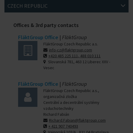
CZECH REPUBLIC
Offices & 3rd party contacts
FläktGroup Office
|
FläktGroup
FläktGroup Czech Republic a.s.
info-cz@flaktgroup.com
+420 485 225 111, 488 010 111
Slovanská 781, 463 12 Liberec XXV -
Vesec
FläktGroup Office
|
FläktGroup
FläktGroup Czech Republic a.s.,
organizačná zložka
Centrální a decentrální systémy
vzduchotechniky
Richard Fabián
Richard.Fabian@flaktgroup.com
+ 421 907 740493
Vajnorská 103/A , 831 04 Bratislava