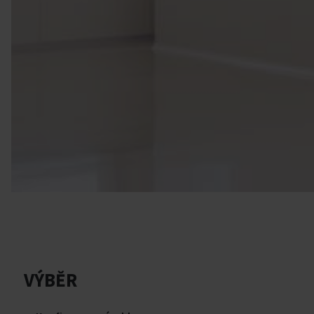
VÝBĚR