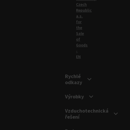
Czech
Republic
a.s.
for
the
Sale
of
Goods
-
EN
Rychlé
odkazy
Výrobky
Vzduchotechnická
řešení