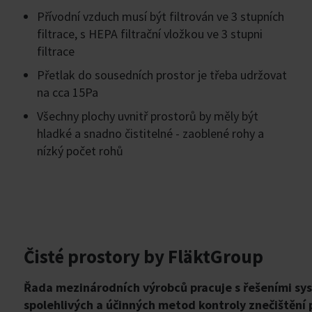
Přívodní vzduch musí být filtrován ve 3 stupních
filtrace, s HEPA filtrační vložkou ve 3 stupni
filtrace
Přetlak do sousedních prostor je třeba udržovat
na cca 15Pa
Všechny plochy uvnitř prostorů by měly být
hladké a snadno čistitelné - zaoblené rohy a
nízký počet rohů
Čisté prostory by FläktGroup
Řada mezinárodních výrobců pracuje s řešeními s
spolehlivých a účinných metod kontroly znečištění p