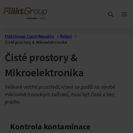
Přejít na hlavní obsah
FläktGroup
Otev
hlav
me
FläktGroup Czech Republic
Řešení
Čisté prostory & Mikroelektronika
Čisté prostory &
Mikroelektronika
Veškeré vnitřní prostředí, které se podílí na výrobě
mikroelektronických zařízení, musí být čisté a bez
prachu.
Kontrola kontaminace