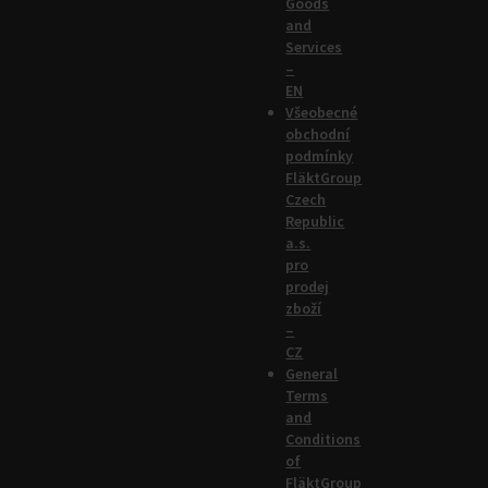
Goods
and
Services
–
EN
Všeobecné
obchodní
podmínky
FläktGroup
Czech
Republic
a.s.
pro
prodej
zboží
–
CZ
General
Terms
and
Conditions
of
FläktGroup