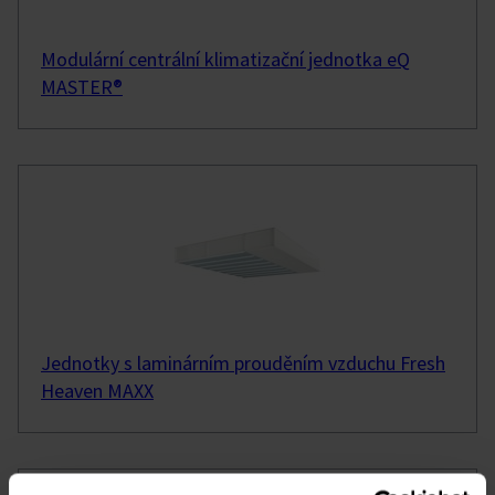
Modulární centrální klimatizační jednotka eQ
MASTER®
Jednotky s laminárním prouděním vzduchu Fresh
Heaven MAXX