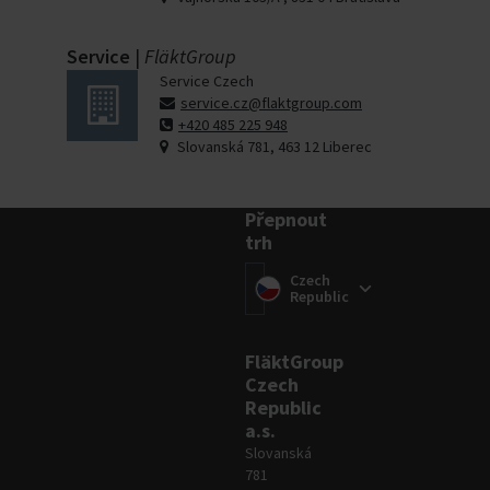
Service
|
FläktGroup
Service Czech
service.cz@flaktgroup.com
+420 485 225 948
Slovanská 781, 463 12 Liberec
Přepnout
trh
Přepnout trh
(
Czech
)
Republic
FläktGroup
Czech
Republic
a.s.
Slovanská
781