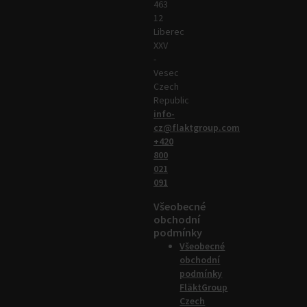
463
12
Liberec
XXV
-
Vesec
Czech
Republic
info-
cz@flaktgroup.com
+420
800
021
091
Všeobecné
obchodní
podmínky
Všeobecné
obchodní
podmínky
FläktGroup
Czech