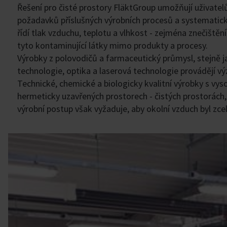
Řešení pro čisté prostory FläktGroup umožňují uživate
požadavků příslušných výrobních procesů a systematick
řídí tlak vzduchu, teplotu a vlhkost - zejména znečiště
tyto kontaminující látky mimo produkty a procesy.
Výrobky z polovodičů a farmaceutický průmysl, stejně 
technologie, optika a laserová technologie provádějí vý
Technické, chemické a biologicky kvalitní výrobky s vys
hermeticky uzavřených prostorech - čistých prostorách,
výrobní postup však vyžaduje, aby okolní vzduch byl zcel