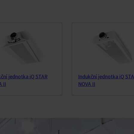
ovy
mobilový průmysl
em Solutions
 odsávání kouře
kční jednotka iQ STAR
Indukční jednotka iQ ST
 II
NOVA II