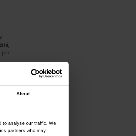
ve
žité,
d pro
About
 to analyse our traffic. We
ytics partners who may