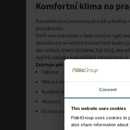
Komfortní klima na pra
Kanceláře jsou postaveny pro lidi a kvalita v
produktivitu.
Patří sem kanceláře v řadě různých typů budo
skutečnosti ve většině komerčních budov jso
aby vzduch, který dýcháme, byl čistý, aby ud
nejširší nabídku kancelářské klimatizace na
Existuje pět klíčových parametrů, které
Teplota
Vlhkost vzduchu
Consent
Rychlost proudění vzduchu
Hlučnost
This website uses cookies
Čistota vzduchu
FläktGroup uses cookies to p
also share information about 