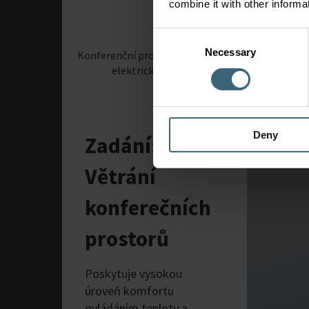
combine it with other informa
Consent
Necessary
Selection
Konferenční prostory představuje jedinečnou výz
elektrické osvětlení. Řízení teplot v těc
Deny
Zadání:
Větrání
konferečních
prostorů
Poskytuje vysokou
úroveň komfortu
ovládáním teploty a