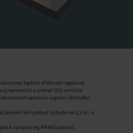
pokojovou teplotu efektivně regulovat
jový termostat a snímač CO2 se může
 obsazenosti prostoru regulaci čerstvého
 aktivně řídí rychlost vzduchu na 0,2 m / s
ipojení k systému eQ PRIME pomocí