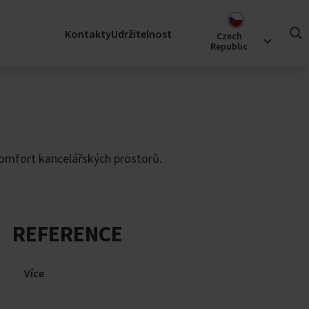
Přepnout trh
Kontakty
Udržitelnost
(
Czech
)
Republic
Group
ámi
komfort kancelářských prostorů.
p
REFERENCE
Více