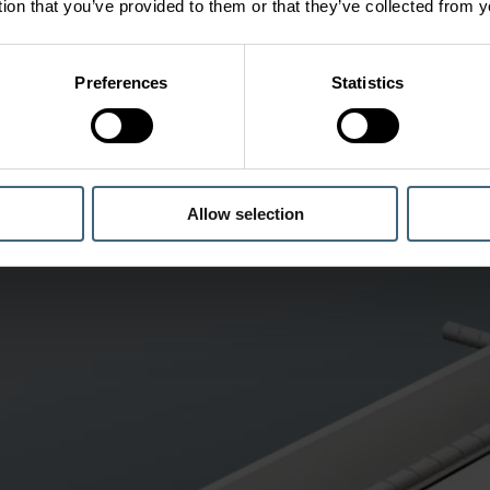
tion that you’ve provided to them or that they’ve collected from y
Konferenční prostory
Preferences
Statistics
vu s dlouhými možnostmi nízkého nebo žádného obsazení, v porov
hto prostorech vyžaduje snímače a proměnlivou výměnu vzduchu, ab
Allow selection