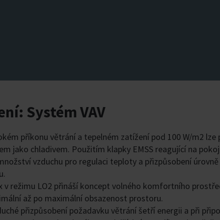
ení: Systém VAV
sokém příkonu větrání a tepelném zatížení pod 100 W/m2 lze 
em jako chladivem. Použitím klapky EMSS reagující na poko
nožství vzduchu pro regulaci teploty a přizpůsobení úrovně
u.
 v režimu LO2 přináší koncept volného komfortního prostředí
imální až po maximální obsazenost prostoru.
uché přizpůsobení požadavku větrání šetří energii a při př