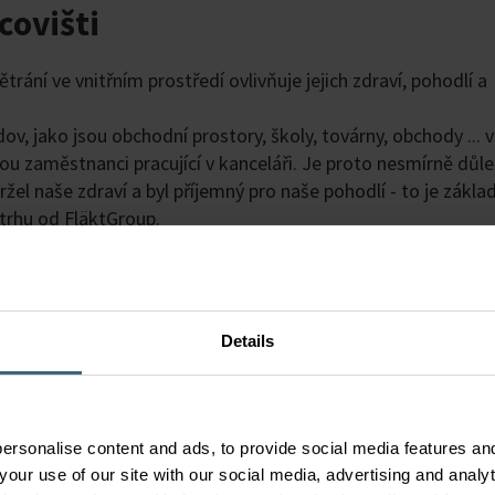
covišti
ětrání ve vnitřním prostředí ovlivňuje jejich zdraví, pohodlí a
v, jako jsou obchodní prostory, školy, továrny, obchody ... 
u zaměstnanci pracující v kanceláři. Je proto nesmírně důle
ržel naše zdraví a byl příjemný pro naše pohodlí - to je zákla
 trhu od FläktGroup.
 systém vzduchotechniky FläktGroup může ovlivnit:
Details
ersonalise content and ads, to provide social media features and
your use of our site with our social media, advertising and anal