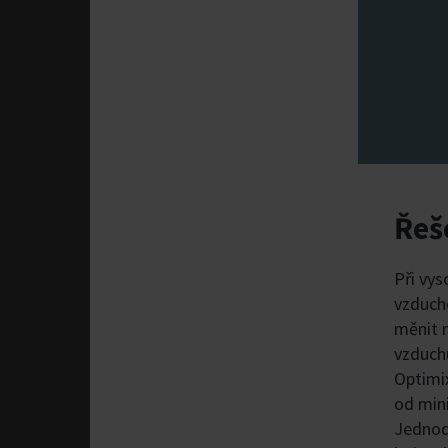
Řeš
Při vy
vzduch
měnit m
vzduch
Optimix
od min
Jednod