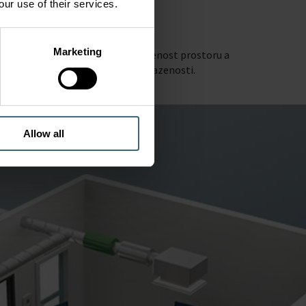
our use of their services.
Marketing
nání s dobami, kdy je plná obsazenost prostoru a
y odpovídaly měnící se úrovní obsazenosti.
Allow all