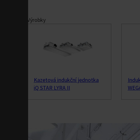
Průmyslové Bud
Výrobky
Strojírenství & Auto
Ventilation Syst
Požární bezpečnost &
Kazetová indukční jednotka
Indu
iQ STAR LYRA II
WEGA