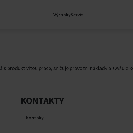
sl
Legislativa
Certifikace
Výrobky
Servis
Nemocnice
Kariéra
Kariéra ve Fläkt
Volná místa
factory
Rozvíjejte se s n
e
Zprávy
s produktivitou práce, snižuje provozní náklady a zvyšuje 
Zprávy
lávací Budovy
Blog - FläktGrou
Insights
Události
KONTAKTY
Kontaky