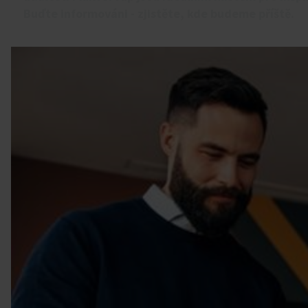
Buďte informováni - zjistěte, kde budeme příště.