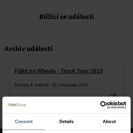
Blížící se události
Archiv událostí
Fläkt on Wheels - Truck Tour 2025
Evropa. 8. května - 20. listopadu 2025.
Consent
Details
About
Přepnout