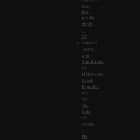
a.s.
pro
prodej
zboží
–
CZ
General
Terms
and
Conditions
of
FläktGroup
Czech
Republic
a.s.
for
the
Sale
of
Goods
-
EN