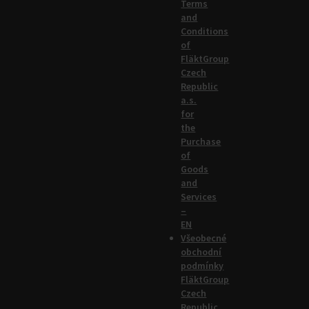
Terms
and
Conditions
of
FläktGroup
Czech
Republic
a.s.
for
the
Purchase
of
Goods
and
Services
–
EN
Všeobecné
obchodní
podmínky
FläktGroup
Czech
Republic