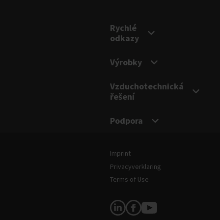
Rychlé
odkazy
Výrobky
Vzduchotechnická
řešení
Podpora
Právní informace a podmínky
Imprint
Privacyverklaring
Terms of Use
Sledujte nás