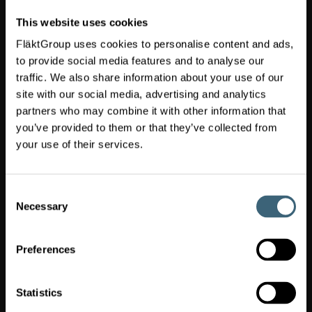
trh
This website uses cookies
Přepnout trh
(
Czech
FläktGroup uses cookies to personalise content and ads,
)
Republic
to provide social media features and to analyse our
traffic. We also share information about your use of our
FläktGroup
site with our social media, advertising and analytics
Czech
partners who may combine it with other information that
Republic
you’ve provided to them or that they’ve collected from
a.s.
your use of their services.
Slovanská
781
463
12
Consent
Liberec
Necessary
Selection
XXV
-
Vesec
Preferences
Czech
Republic
info-
Statistics
cz@flaktgroup.com
+420