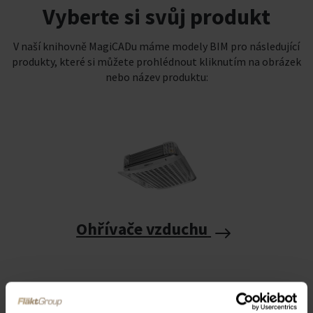
Vyberte si svůj produkt
V naší knihovně MagiCADu máme modely BIM pro následující
produkty, které si můžete prohlédnout kliknutím na obrázek
nebo název produktu:
Ohřívače vzduchu