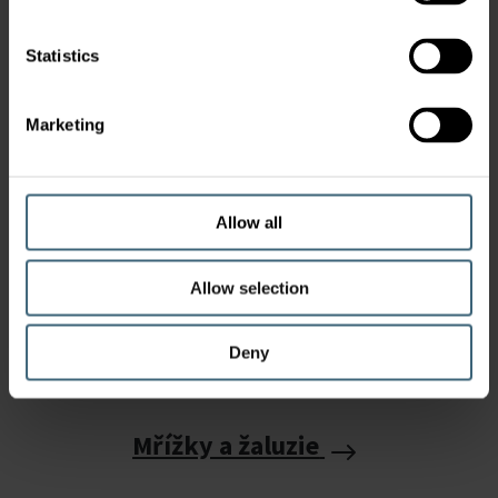
Statistics
Tlumiče
Marketing
(Včetně požárních klapek)
Allow all
Allow selection
Deny
Mřížky a žaluzie