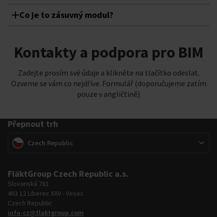
Co je to zásuvný modul?
Kontakty a podpora pro BIM
Zadejte prosím své údaje a klikněte na tlačítko odeslat.
Ozveme se vám co nejdříve. Formulář (doporučujeme zatím
pouze v angličtině)
Přepnout trh
Přepnout trh
(
)
Czech Republic
FläktGroup Czech Republic a.s.
Slovanská 781
463 12 Liberec XXV - Vesec
Czech Republic
info-cz@flaktgroup.com