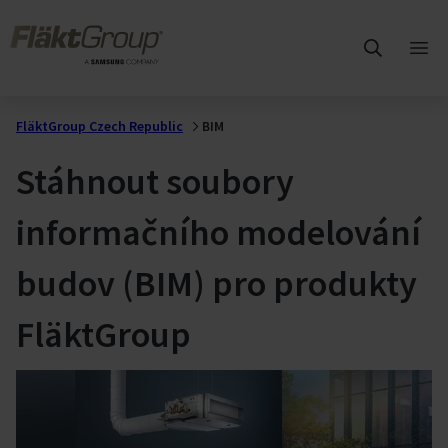
Přejít na hlavní obsah
FläktGroup
Otev
hlav
me
FläktGroup Czech Republic
BIM
Stáhnout soubory
informačního modelování
budov (BIM) pro produkty
FläktGroup