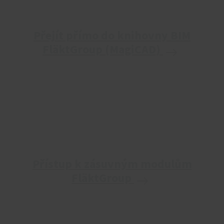
Přejít přímo do knihovny BIM
FläktGroup (MagiCAD)
Přístup k zásuvným modulům
FläktGroup