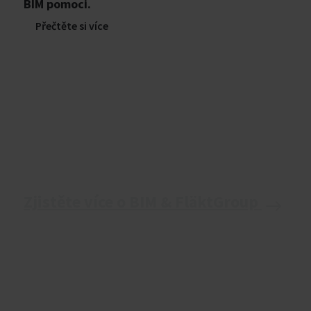
BIM pomoci.
Přečtěte si více
Zjistěte více o BIM & FläktGroup