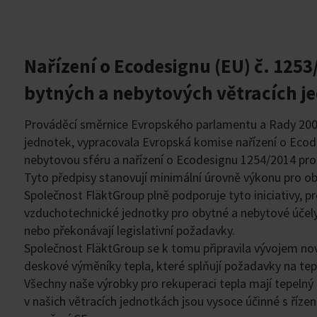
Nařízení o Ecodesignu (EU) č. 1253
bytných a nebytových větracích j
Prováděcí směrnice Evropského parlamentu a Rady 2009
jednotek, vypracovala Evropská komise nařízení o Ecod
nebytovou sféru a nařízení o Ecodesignu 1254/2014 pro
Tyto předpisy stanovují minimální úrovně výkonu pro ob
Společnost FläktGroup plně podporuje tyto iniciativy, pro
vzduchotechnické jednotky pro obytné a nebytové účely 
nebo překonávají legislativní požadavky.
Společnost FläktGroup se k tomu připravila vývojem no
deskové výměníky tepla, které splňují požadavky na tep
Všechny naše výrobky pro rekuperaci tepla mají tepelný
v našich větracích jednotkách jsou vysoce účinné s říz