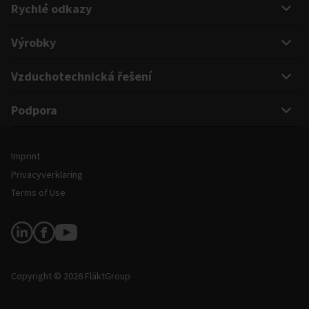
Rychlé odkazy
Výrobky
Vzduchotechnická řešení
Podpora
Právní informace a podmínky
Imprint
Privacyverklaring
Terms of Use
Sledujte nás
Copyright © 2026 FläktGroup