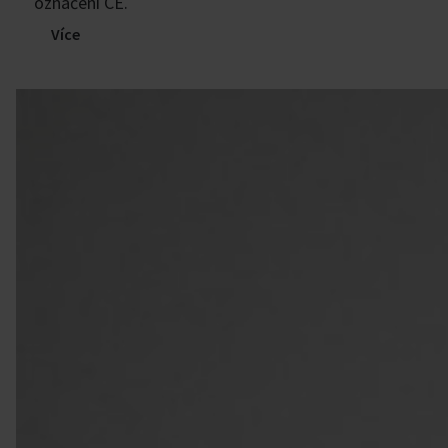
označení CE.
Více