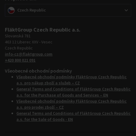
Přepnout trh
(
)
Czech Republic
FläktGroup Czech Republic a.s.
Slovanská 781
463 12 Liberec XXV - Vesec
Czech Republic
info-cz@flaktgroup.com
+420 800 021 091
Všeobecné obchodní podmínky
Všeobecné obchodní podmínky FläktGroup Czech Republic
a.s. pro nákup zboží a služeb – CZ
General Terms and Conditions of FläktGroup Czech Republic
a.s. for the Purchase of Goods and Services – EN
Všeobecné obchodní podmínky FläktGroup Czech Republic
a.s. pro prodej zboží – CZ
General Terms and Conditions of FläktGroup Czech Republic
a.s. for the Sale of Goods - EN