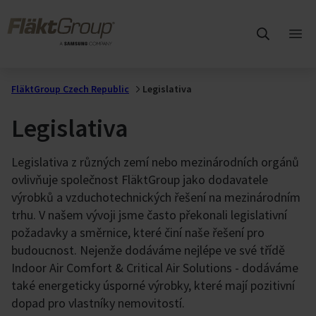
Přejít na hlavní obsah
FläktGroup
Otev
hlav
me
FläktGroup Czech Republic
Legislativa
Legislativa
Legislativa z různých zemí nebo mezinárodních orgánů
ovlivňuje společnost FläktGroup jako dodavatele
výrobků a vzduchotechnických řešení na mezinárodním
trhu. V našem vývoji jsme často překonali legislativní
požadavky a směrnice, které činí naše řešení pro
budoucnost. Nejenže dodáváme nejlépe ve své třídě
Indoor Air Comfort & Critical Air Solutions - dodáváme
také energeticky úsporné výrobky, které mají pozitivní
dopad pro vlastníky nemovitostí.