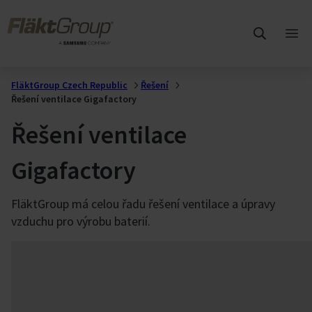
Přejít na hlavní obsah
FläktGroup
Otev
hlav
me
FläktGroup Czech Republic
Řešení
Řešení ventilace Gigafactory
Řešení ventilace
Gigafactory
FläktGroup má celou řadu řešení ventilace a úpravy
vzduchu pro výrobu baterií.