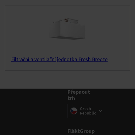
Filtrační a ventilační jednotka Fresh Breeze
Přepnout
trh
Přepnout trh
(
Czech
)
Republic
FläktGroup