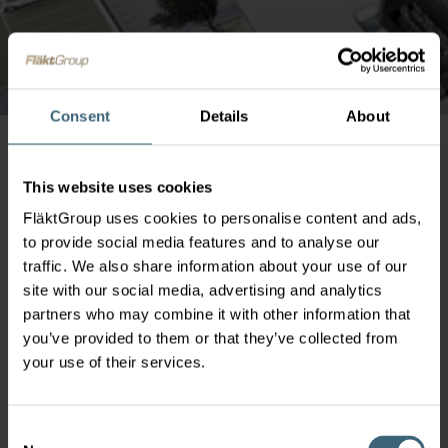
Consent
Details
About
This website uses cookies
FläktGroup uses cookies to personalise content and ads,
to provide social media features and to analyse our
Produkty Gigafactory
traffic. We also share information about your use of our
site with our social media, advertising and analytics
partners who may combine it with other information that
you’ve provided to them or that they’ve collected from
your use of their services.
Consent
Modulární centrální klimatizační jednotky