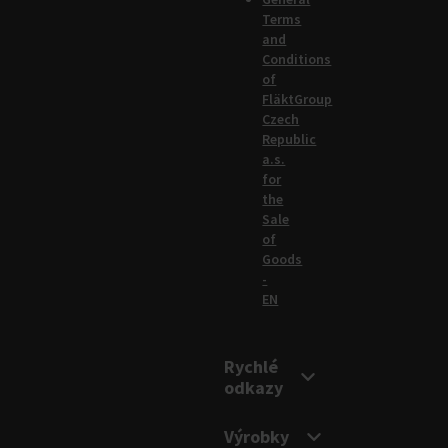
Terms
and
Conditions
of
FläktGroup
Czech
Republic
a.s.
for
the
Sale
of
Goods
-
EN
Rychlé
odkazy
Výrobky