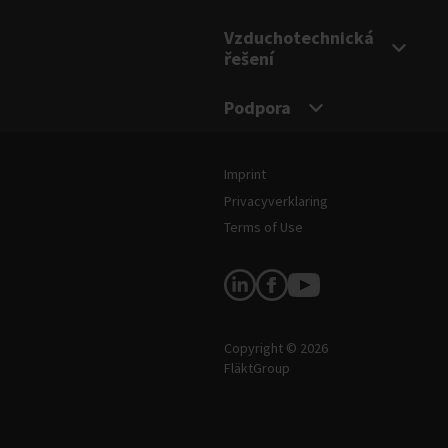
Vzduchotechnická
řešení
Podpora
Právní informace a podmínky
Imprint
Privacyverklaring
Terms of Use
Sledujte nás
Copyright © 2026
FläktGroup