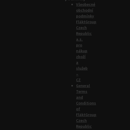
Všeobecné
obchodní
podmínky
FläktGroup
Czech
Republic
a.s.
pro
nákup
zboží
a
služeb
–
CZ
General
Terms
and
Conditions
of
FläktGroup
Czech
Republic