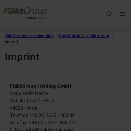
Přejít na hlavní obsah
FläktGroup
Otev
hlav
me
FläktGroup Czech Republic
Digitální služby FläktGroup
Imprint
Imprint
FläktGroup Holding GmbH
Neue Höfe Herne
Bahnhofstraße 65-71
44623 Herne
Telefon: +49 (0) 2325 - 468 00
Tele​fax: +49 (0) 2325 - 468 222
E-Mail: info@flaktgroup.com