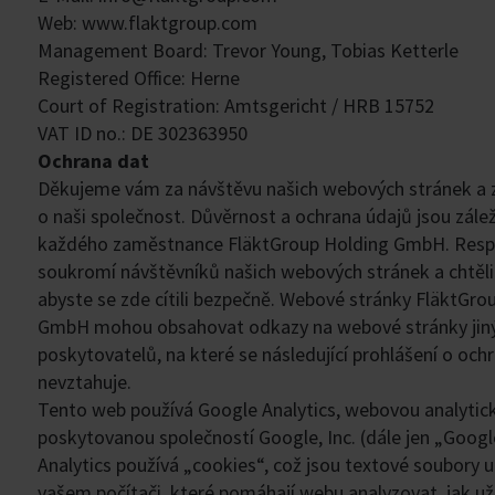
Web: www.flaktgroup.com
Management Board: Trevor Young, Tobias Ketterle
Registered Office: Herne
Court of Registration: Amtsgericht / HRB 15752
VAT ID no.: DE 302363950
Ochrana dat
Děkujeme vám za návštěvu našich webových stránek a 
o naši společnost. Důvěrnost a ochrana údajů jsou zálež
každého zaměstnance FläktGroup Holding GmbH. Res
soukromí návštěvníků našich webových stránek a chtěl
abyste se zde cítili bezpečně. Webové stránky FläktGro
GmbH mohou obsahovat odkazy na webové stránky jin
poskytovatelů, na které se následující prohlášení o och
nevztahuje.
Tento web používá Google Analytics, webovou analytic
poskytovanou společností Google, Inc. (dále jen „Googl
Analytics používá „cookies“, což jsou textové soubory 
vašem počítači, které pomáhají webu analyzovat, jak už