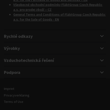
Všeobecné obchodní podmínky FläktGroup Czech Republic
a.s. pro prodej zboží – CZ
General Terms and Conditions of FläktGroup Czech Republic
a.s. for the Sale of Goods - EN
Rychlé odkazy
Výrobky
Vzduchotechnická řešení
Podpora
Právní informace a podmínky
Imprint
Privacyverklaring
Terms of Use