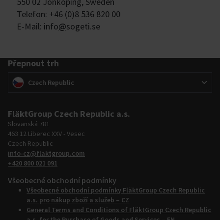
550 02 Jönköping, Sweden
Telefon: +46 (0)8 536 820 00
E-Mail: info
@
sogeti.se
Přepnout trh
Přepnout trh
(
)
Czech Republic
FläktGroup Czech Republic a.s.
Slovanská 781
463 12 Liberec XXV - Vesec
Czech Republic
info-cz@flaktgroup.com
+420 800 021 091
Všeobecné obchodní podmínky
Všeobecné obchodní podmínky FläktGroup Czech Republic
a.s. pro nákup zboží a služeb – CZ
General Terms and Conditions of FläktGroup Czech Republic
a.s. for the Purchase of Goods and Services – EN