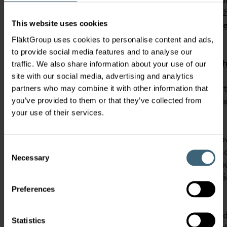
společností Google stažením a instalací plug-inu prohlíž
This website uses cookies
k dispozici na adrese
https://tools.google.com/dlpag
hl=en-GB
.
FläktGroup uses cookies to personalise content and ads,
Další informace naleznete na
to provide social media features and to analyse our
stránce
http://www.google.com/analytics/terms/gb.
traffic. We also share information about your use of our
podmínky a ochrana osobních údajů Google Analytics).
site with our social media, advertising and analytics
Upozorňujeme, že na tomto webu je kód Google Analyt
partners who may combine it with other information that
„gat._anonymizeIp ();“, aby byla zajištěna anonymizova
you’ve provided to them or that they’ve collected from
your use of their services.
adres (tzv. Maskování IP).).
Shromažďování a zpracování osobních údajů
S osobními údaji shromážděnými na všech našich webo
Consent
stránkách se zachází v souladu s předpisy o ochraně os
Necessary
Selection
ve znění pozdějších předpisů. Žádné osobní údaje nejso
třetím stranám. Našim zaměstnancům a agentům ukl
povinnost zachovávat důvěrnost..
Preferences
Rovné zacházení
Termín „zaměstnanec“, pokud je použit na všech násled
Statistics