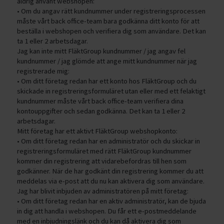
aldrig använt webshopen:
• Om du angav rätt kundnummer under registreringsprocessen
måste vårt back office-team bara godkänna ditt konto för att
beställa i webshopen och verifiera dig som användare. Det kan
ta 1 eller 2 arbetsdagar.
Jag kan inte mitt FläktGroup kundnummer / jag angav fel
kundnummer / jag glömde att ange mitt kundnummer när jag
registrerade mig:
• Om ditt företag redan har ett konto hos FläktGroup och du
skickade in registreringsformuläret utan eller med ett felaktigt
kundnummer måste vårt back office-team verifiera dina
kontouppgifter och sedan godkänna. Det kan ta 1 eller 2
arbetsdagar.
Mitt företag har ett aktivt FläktGroup webshopkonto:
• Om ditt företag redan har en administratör och du skickar in
registreringsformuläret med rätt FläktGroup kundnummer
kommer din registrering att vidarebefordras till hen som
godkänner. När de har godkänt din registrering kommer du att
meddelas via e-post att du nu kan aktivera dig som användare.
Jag har blivit inbjuden av administratören på mitt företag:
• Om ditt företag redan har en aktiv administratör, kan de bjuda
in dig att handla i webshopen. Du får ett e-postmeddelande
med en inbjudningslänk och du kan då aktivera dig som