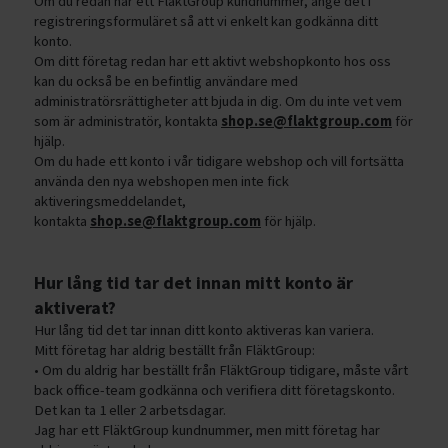
Om du redan har ett FläktGroup kundnummer, ange det i
registreringsformuläret så att vi enkelt kan godkänna ditt
konto.
Om ditt företag redan har ett aktivt webshopkonto hos oss
kan du också be en befintlig användare med
administratörsrättigheter att bjuda in dig. Om du inte vet vem
som är administratör, kontakta
shop.se@flaktgroup.com
för
hjälp.
Om du hade ett konto i vår tidigare webshop och vill fortsätta
använda den nya webshopen men inte fick
aktiveringsmeddelandet,
kontakta
shop.se@flaktgroup.com
för hjälp.
Hur lång tid tar det innan mitt konto är
aktiverat?
Hur lång tid det tar innan ditt konto aktiveras kan variera.
Mitt företag har aldrig beställt från FläktGroup:
• Om du aldrig har beställt från FläktGroup tidigare, måste vårt
back office-team godkänna och verifiera ditt företagskonto.
Det kan ta 1 eller 2 arbetsdagar.
Jag har ett FläktGroup kundnummer, men mitt företag har