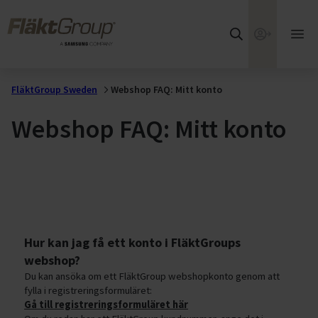
Hoppa till huvudinnehållet
FläktGroup
Webshop
Öpp
huv
FläktGroup Sweden
Webshop FAQ: Mitt konto
Webshop FAQ: Mitt konto
Hur kan jag få ett konto i FläktGroups
webshop?
Du kan ansöka om ett FläktGroup webshopkonto genom att
fylla i registreringsformuläret:
Gå till registreringsformuläret här