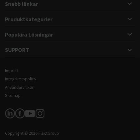
Snabb länkar
Produktkategorier
Populära Lösningar
SUPPORT
Juridisk information och webbplatsinformation
Imprint
Integritetspolicy
Användarvillkor
Sitemap
Följ oss
Copyright © 2026 FläktGroup