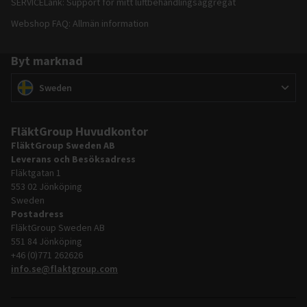
SERVICELänk: Support för mitt luftbehandlingsaggregat
Webshop FAQ: Allmän information
Byt marknad
Byt marknad
(
)
Sweden
FläktGroup Huvudkontor
FläktGroup Sweden AB
Leverans och Besöksadress
Fläktgatan 1
553 02 Jönköping
Sweden
Postadress
FläktGroup Sweden AB
551 84 Jönköping
+46 (0)771 262626
info.se@flaktgroup.com