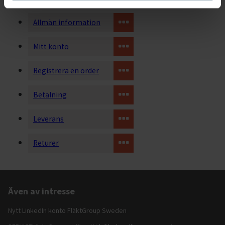
Allmän information
Mitt konto
Registrera en order
Betalning
Leverans
Returer
Även av intresse
Nytt LinkedIn konto FläktGroup Sweden