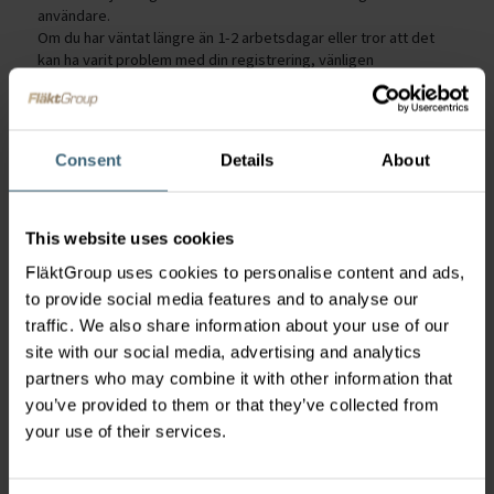
användare.
Om du har väntat längre än 1-2 arbetsdagar eller tror att det
kan ha varit problem med din registrering, vänligen
kontakta
shop.se@flaktgroup.com
Consent
Details
About
Jag har glömt mitt lösenord. Hur återställer
jag det?
Du kan återställa ditt lösenord från inloggningssidan genom att
This website uses cookies
klicka på "Glömt ditt lösenord?" Följ anvisningarna för att ange
dina inloggningsuppgifter och skapa ett nytt lösenord.
FläktGroup uses cookies to personalise content and ads,
Klicka här
to provide social media features and to analyse our
traffic. We also share information about your use of our
site with our social media, advertising and analytics
Hur ändrar jag mina standardkontouppgifter, t
partners who may combine it with other information that
ex faktureringsadress?
you’ve provided to them or that they’ve collected from
Om du vill uppdatera informationen på ditt konto, t ex namn,
your use of their services.
faktureringsadress osv.
Kontakta
backoffice.se@flaktgroup.com
för hjälp. Obs!
Boxadress kan inte användas.