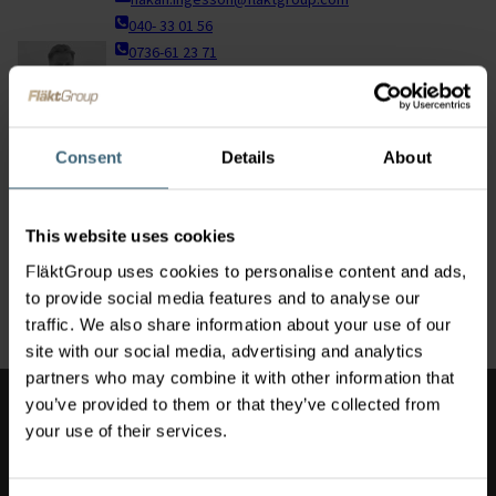
040- 33 01 56
0736-61 23 71
Försäljning Service & Retrofit
Tommy Ekdahl
tommy.ekdahl@flaktgroup.com
Consent
Details
About
040-33 01 57
Teknisk säljare
This website uses cookies
Marcus Andersson
marcus.andersson@flaktgroup.com
FläktGroup uses cookies to personalise content and ads,
040-33 01 53
to provide social media features and to analyse our
0721-47 19 64
traffic. We also share information about your use of our
site with our social media, advertising and analytics
partners who may combine it with other information that
you’ve provided to them or that they’ve collected from
Även av intresse
your use of their services.
Service
Jönköping