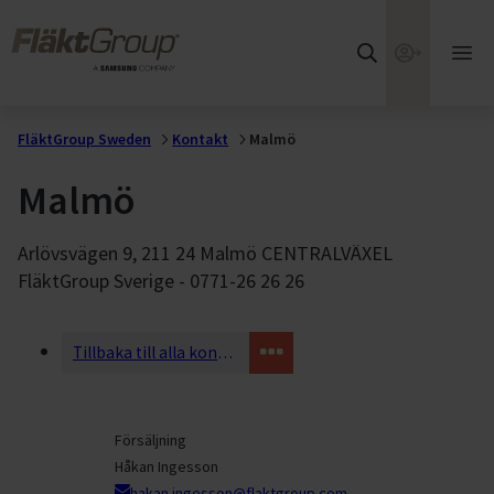
Hoppa till huvudinnehållet
FläktGroup
Webshop
Öpp
huv
FläktGroup Sweden
Kontakt
Malmö
Malmö
Arlövsvägen 9, 211 24 Malmö CENTRALVÄXEL
FläktGroup Sverige - 0771-26 26 26
Tillbaka till alla kontakter
Försäljning
Håkan Ingesson
hakan.ingesson@flaktgroup.com