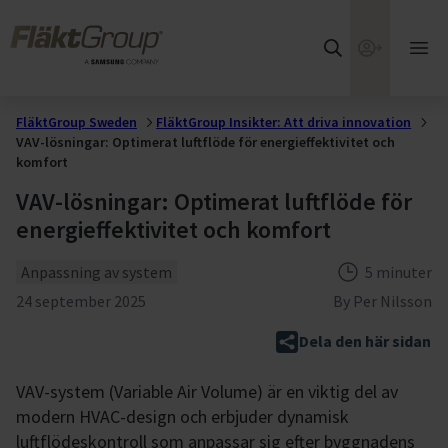
Hoppa till huvudinnehållet
FläktGroup
Webshop
Öpp
huv
FläktGroup Sweden
FläktGroup Insikter: Att driva innovation
VAV-lösningar: Optimerat luftflöde för energieffektivitet och
komfort
VAV-lösningar: Optimerat luftflöde för
energieffektivitet och komfort
Tema
Tid för läsn
Anpassning av system
5 minuter
Publicerad
24 september 2025
By
Per Nilsson
Dela den här sidan
VAV-system (Variable Air Volume) är en viktig del av
modern HVAC-design och erbjuder dynamisk
luftflödeskontroll som anpassar sig efter byggnadens