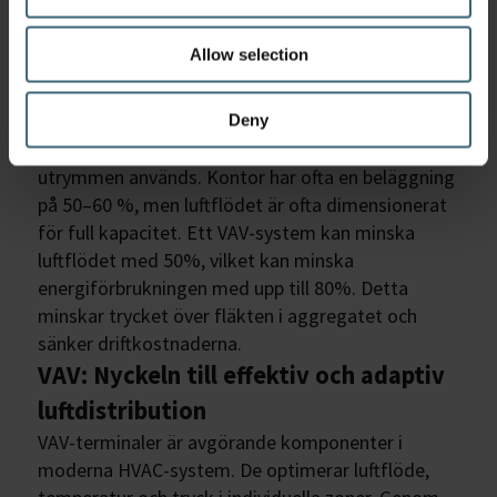
Allow selection
VAV-produkter: Smarta lösningar för
varje utrymme
Deny
Energieffektivitet börjar med förståelse för hur
utrymmen används. Kontor har ofta en beläggning
på 50–60 %, men luftflödet är ofta dimensionerat
för full kapacitet. Ett VAV-system kan minska
luftflödet med 50%, vilket kan minska
energiförbrukningen med upp till 80%. Detta
minskar trycket över fläkten i aggregatet och
sänker driftkostnaderna.
VAV: Nyckeln till effektiv och adaptiv
luftdistribution
VAV-terminaler är avgörande komponenter i
moderna HVAC-system. De optimerar luftflöde,