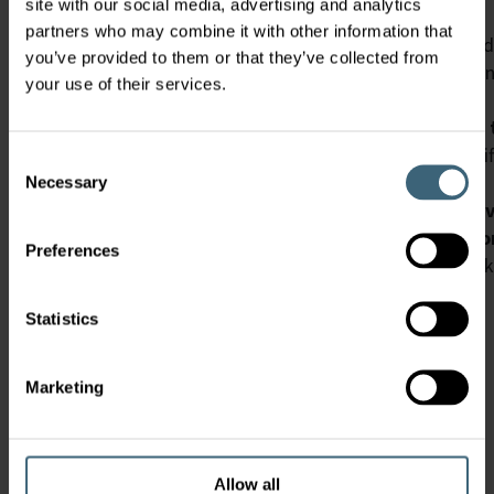
site with our social media, advertising and analytics
partners who may combine it with other information that
En banbrytande lösning för digital uppkoppling, utformad 
you’ve provided to them or that they’ve collected from
HVAC-system för kommersiella och industriella tillämpni
your use of their services.
ventilationsprestandan i en byggnad.
Systemet har utvecklats för att
förbättra automation, ti
som det effektiviserar energihanteringen och minskar dri
Consent
framtidssäkrad lösning.
Necessary
Selection
FläktEdge integreras sömlöst med ett brett utbud a
luftbehandlingsaggregat, kylaggregat och ventilati
Preferences
inomhusklimat. Den modulära arkitekturen möjliggör enke
föränderliga behov.
Funktioner i FläktEdge inkluderar:
Statistics
Avancerad uppkoppling för realtidsdata
Molnbaserad fjärrövervakning
Marketing
Sömlös integration med befintliga styrsystem
Läs mer om FläktEdge
Allow all