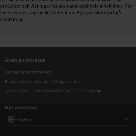
produkter och lösningar för att skapa optimala inneklimat. Per
leder teamet av produktchefer inom Byggnadskomfort på
FläktGroup.
Även av intresse
Optimera prestandan hos...
Behovsstyrd ventilation - VAV spjäll med...
iQ STAR NOVA II FRIHÄNGANDE KYLBAFFEL | FläktGroup
Byt marknad
Byt marknad
(
)
Sweden