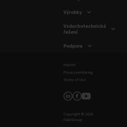
Výrobky
Vzduchotechnická
řešení
Podpora
Právní informace a podmínky
Imprint
Privacyverklaring
Terms of Use
Sledujte nás
Copyright © 2026
FläktGroup