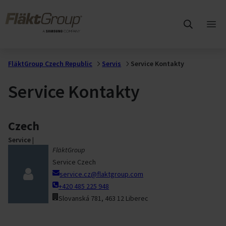
Přejít na hlavní obsah
FläktGroup
Otev
hlav
me
FläktGroup Czech Republic
Servis
Service Kontakty
Service Kontakty
Czech
Service
|
FläktGroup
Service Czech
service.cz@flaktgroup.com
+420 485 225 948
Slovanská 781, 463 12 Liberec