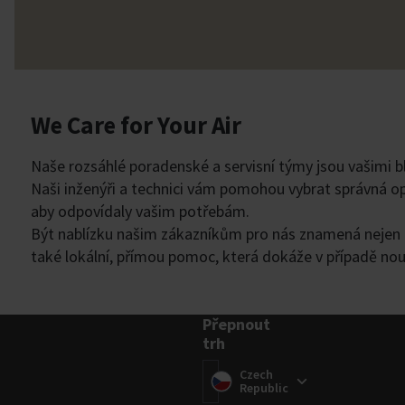
We Care for Your Air
Naše rozsáhlé poradenské a servisní týmy jsou vašimi blí
Naši inženýři a technici vám pomohou vybrat správná opa
aby odpovídaly vašim potřebám.
Být nablízku našim zákazníkům pro nás znamená nejen 
také lokální, přímou pomoc, která dokáže v případě nou
Přepnout
trh
Přepnout trh
(
Czech
)
Republic