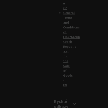
–
CZ
General
Terms
and
Conditions
of
FläktGroup
Czech
Republic
a.s.
for
the
Sale
of
Goods
-
EN
Rychlé
odkazy