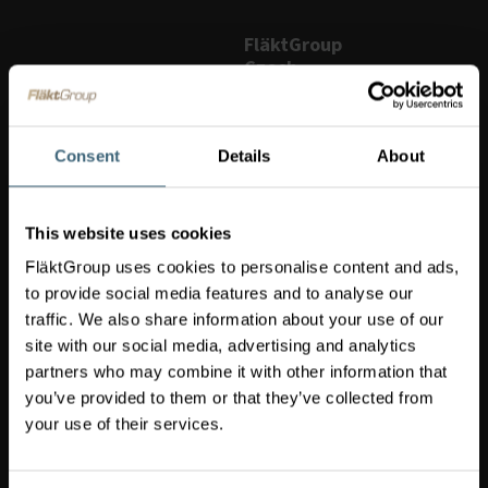
FläktGroup
Czech
Republic
a.s.
Slovanská
Consent
Details
About
781
463
12
Liberec
This website uses cookies
XXV
-
FläktGroup uses cookies to personalise content and ads,
Vesec
to provide social media features and to analyse our
Czech
traffic. We also share information about your use of our
Republic
site with our social media, advertising and analytics
info-
partners who may combine it with other information that
cz@flaktgroup.com
+420
you’ve provided to them or that they’ve collected from
800
your use of their services.
021
091