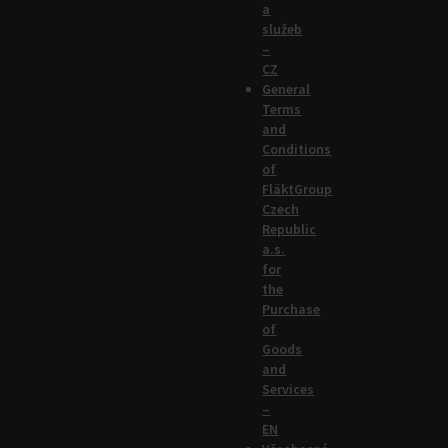
a
služeb
–
CZ
General
Terms
and
Conditions
of
FläktGroup
Czech
Republic
a.s.
for
the
Purchase
of
Goods
and
Services
–
EN