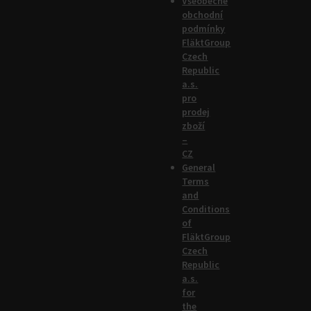
Všeobecné
obchodní
podmínky
FläktGroup
Czech
Republic
a.s.
pro
prodej
zboží
–
CZ
General
Terms
and
Conditions
of
FläktGroup
Czech
Republic
a.s.
for
the