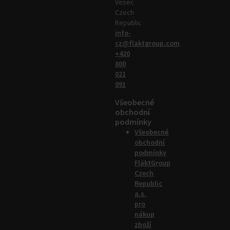
Vesec
Czech
Republic
info-
cz@flaktgroup.com
+420
800
021
091
Všeobecné
obchodní
podmínky
Všeobecné
obchodní
podmínky
FläktGroup
Czech
Republic
a.s.
pro
nákup
zboží