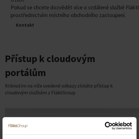
Pokud se chcete dozvědět více o vzdálené službě FläktG
prostřednictvím místního obchodního zastoupení.
Kontakt
Přístup k cloudovým
portálům
Kliknutím na níže uvedené odkazy získáte přístup k
cloudovým službám z FläktGroup