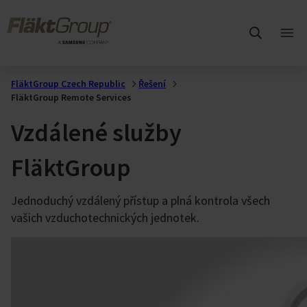
Přejít na hlavní obsah
FläktGroup
Otev
hlav
me
FläktGroup Czech Republic
Řešení
FläktGroup Remote Services
Vzdálené služby
FläktGroup
Jednoduchý vzdálený přístup a plná kontrola všech
vašich vzduchotechnických jednotek.