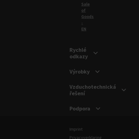
Sale
of
Goods
-
EN
Rychlé
odkazy
Výrobky
Vzduchotechnická
řešení
Podpora
Právní informace a podmínky
Imprint
Privacyverklaring