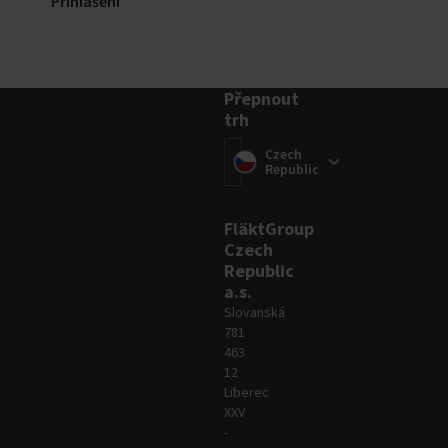
Přihlášení
Přepnout
trh
Přepnout trh
(
Czech
)
Republic
FläktGroup
Czech
Republic
a.s.
Slovanská
781
463
12
Liberec
XXV
-