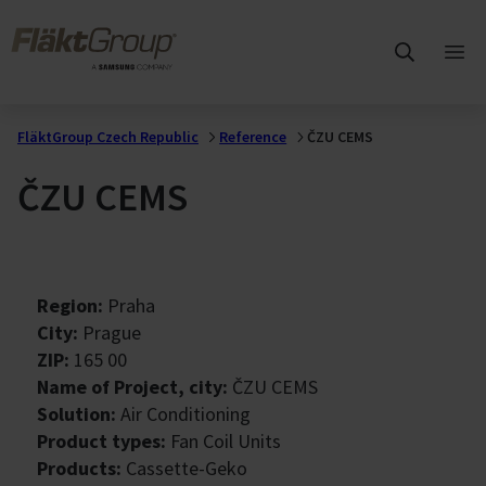
Přejít na hlavní obsah
FläktGroup
Otev
hlav
me
FläktGroup Czech Republic
Reference
ČZU CEMS
ČZU CEMS
Region:
Praha
City:
Prague
ZIP:
165 00
Name of Project, city:
ČZU CEMS
Solution:
Air Conditioning
Product types:
Fan Coil Units
Products:
Cassette-Geko