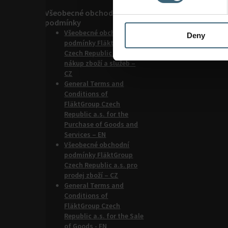
Všeobecné obchodní
podmínky
Všeobecné obchodní
Deny
podmínky FläktGroup
Czech Republic a.s. pro
nákup zboží a služeb –
CZ
General Terms and
Conditions of
FläktGroup Czech
Republic a.s. for the
Purchase of Goods and
Services – EN
Všeobecné obchodní
podmínky FläktGroup
Czech Republic a.s. pro
prodej zboží – CZ
General Terms and
Conditions of
FläktGroup Czech
Republic a.s. for the Sale
of Goods - EN