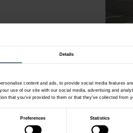
ovy
mobilový průmysl
em Solutions
 odsávání kouře
Details
y
Výrobky
Vzduchot
řešení
Air Treatment
Kvalita vnitř
Air Movement
Řešení pro d
ersonalise content and ads, to provide social media features and
Air Diffusion
your use of our site with our social media, advertising and anal
Bytové větrá
nsights
Air Filtration
tion that you’ve provided to them or that they’ve collected from y
Větrání parko
Air Management & ATDs
Air Conditioning & Heating
Preferences
Statistics
Datová centra a IT chlazení