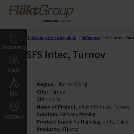
Přejít na hlavní obsah
Farmaceutický průmy
FläktGroup
Zdravotnictví a 
Laboratoře
Gigafactory
FläktGroup Czech Republic
Reference
SFS Intec, Tur
Documenty
Řešení ventilace Giga
SFS Intec, Turnov
Indoor Air Climat
Výběr
Obchodní a Vzdě
Kancelare
Region:
Liberecký kraj
Hotely & Restaurace
City:
Turnov
BIM
Maloobchody
ZIP:
511 01
Vzdělávací centra
Name of Project, city:
SFS Intec, Turnov
Divadla & kina
Solution:
Air Conditioning
Kontakty
Sportoviště
Product types:
Air Handling Units, Chiller
Skladiště
Products:
ATpicco
Letiště