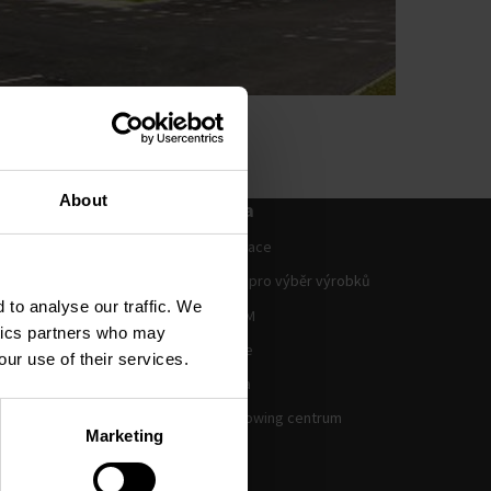
About
echnická
Podpora
Dokumentace
ního vzduchu
Programy pro výběr výrobků
atová centra
 to analyse our traffic. We
Sobory BIM
ytics partners who may
ní
Certifikace
our use of their services.
višť
Legislativa
Whistle Blowing centrum
Marketing