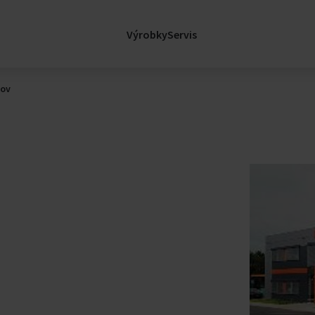
sl
Legislativa
Certifikace
Výrobky
Servis
Nemocnice
Kariéra
Kariéra ve Fläkt
nov
Volná místa
factory
Rozvíjejte se s n
e
Zprávy
Zprávy
lávací Budovy
Blog - FläktGrou
Insights
Události