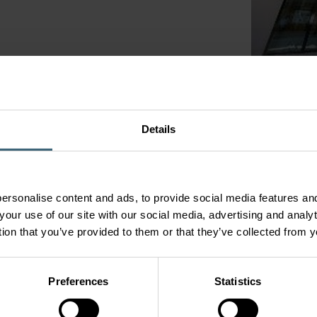
ovy
mobilový průmysl
em Solutions
 odsávání kouře
Details
y
Výrobky
Vzduchot
řešení
Air Treatment
Kvalita vnitř
Air Movement
Řešení pro d
ersonalise content and ads, to provide social media features and
Air Diffusion
your use of our site with our social media, advertising and anal
Bytové větrá
nsights
Air Filtration
tion that you’ve provided to them or that they’ve collected from y
Větrání parko
Air Management & ATDs
Air Conditioning & Heating
Preferences
Statistics
Datová centra a IT chlazení