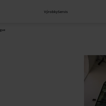
Podpora
sl
Legislativa
Výrobky
Servis
Nemocnice
Certifikace
Kariéra
ague
Kariéra ve Fläkt
Volná místa
factory
Rozvíjejte se s 
e
Zprávy
lávací Budovy
Zprávy
Události