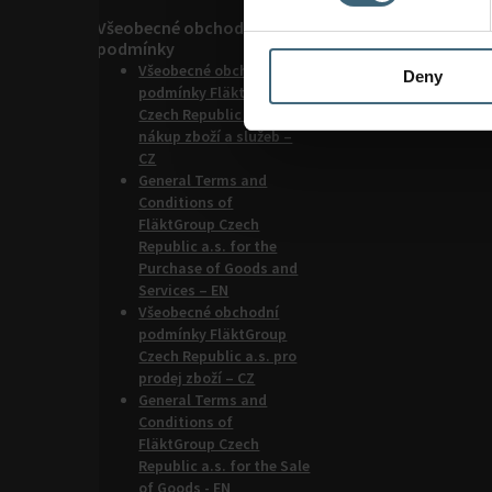
Všeobecné obchodní
podmínky
Všeobecné obchodní
Deny
podmínky FläktGroup
Czech Republic a.s. pro
nákup zboží a služeb –
CZ
General Terms and
Conditions of
FläktGroup Czech
Republic a.s. for the
Purchase of Goods and
Services – EN
Všeobecné obchodní
podmínky FläktGroup
Czech Republic a.s. pro
prodej zboží – CZ
General Terms and
Conditions of
FläktGroup Czech
Republic a.s. for the Sale
of Goods - EN