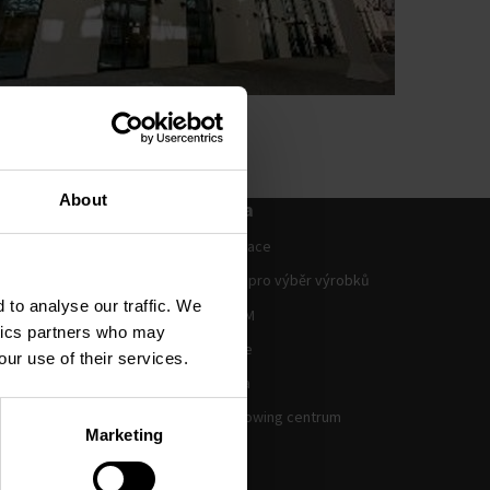
About
echnická
Podpora
Dokumentace
ního vzduchu
Programy pro výběr výrobků
atová centra
 to analyse our traffic. We
Sobory BIM
ytics partners who may
ní
Certifikace
our use of their services.
višť
Legislativa
Whistle Blowing centrum
Marketing