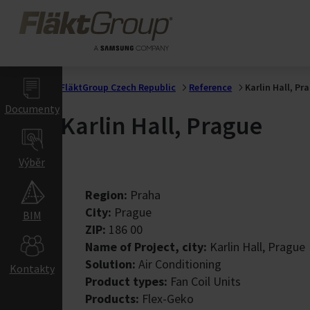
Přejít na hlavní obsah
Farmaceutický průmy
FläktGroup
Zdravotnictví a 
Laboratoře
Gigafactory
FläktGroup Czech Republic
Reference
Karlin Hall, Pr
Documenty
Řešení ventilace Giga
Karlin Hall, Prague
Indoor Air Climat
Výběr
Obchodní a Vzdě
Kancelare
Region:
Praha
Hotely & Restaurace
City:
Prague
BIM
Maloobchody
ZIP:
186 00
Vzdělávací centra
Name of Project, city:
Karlin Hall, Prague
Divadla & kina
Solution:
Air Conditioning
Kontakty
Sportoviště
Product types:
Fan Coil Units
Skladiště
Products:
Flex-Geko
Letiště