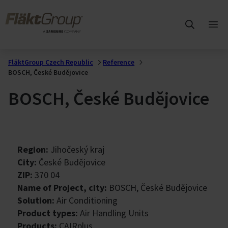
Přejít na hlavní obsah
FläktGroup
Otev
hlav
me
FläktGroup Czech Republic
Reference
BOSCH, České Budějovice
BOSCH, České Budějovice
Region:
Jihočeský kraj
City:
České Budějovice
ZIP:
370 04
Name of Project, city:
BOSCH, České Budějovice
Solution:
Air Conditioning
Product types:
Air Handling Units
Products:
CAIRplus