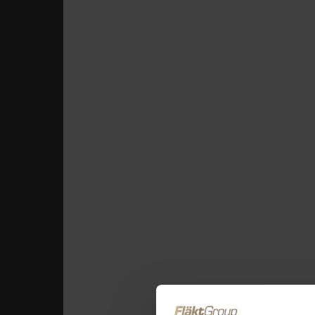
Průmyslové Bud
Strojírenství & Auto
Ventilation Syst
Požární bezpečnost &