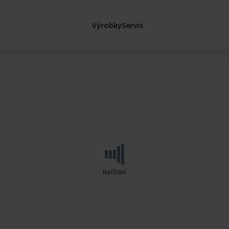
sl
Legislativa
Certifikace
Výrobky
Servis
Nemocnice
Kariéra
Kariéra ve Fläkt
Volná místa
factory
Rozvíjejte se s n
e
Zprávy
Zprávy
lávací Budovy
Blog - FläktGrou
Insights
Události
Načítání