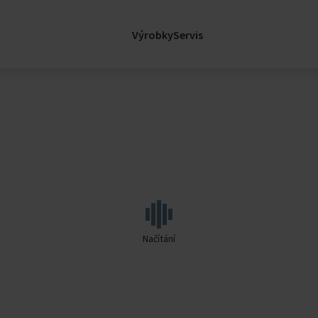
Podpora
sl
Legislativa
Výrobky
Servis
Nemocnice
Certifikace
Kariéra
Kariéra ve Fläkt
Volná místa
factory
Rozvíjejte se s 
e
Zprávy
lávací Budovy
Zprávy
Události
Načítání