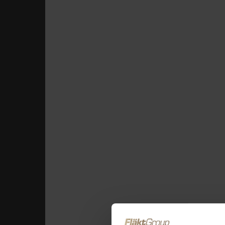
Průmyslové Bud
Strojírenství & Auto
Ventilation Syst
Požární bezpečnost &