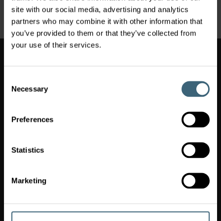
vorig jaar
volgend jaar
site with our social media, advertising and analytics
partners who may combine it with other information that
you’ve provided to them or that they’ve collected from
Wissel van markt
your use of their services.
Wissel van markt
(
)
Netherlands
Consent
Necessary
Selection
FläktGroup Netherlands B.V.
+31 10 235 06 06
rivium.hnl@flaktgroup.com
Preferences
FläktGroup Netherlands B.V.
Laan van Londen 160
3317 DA DORDRECHT
Statistics
Snelkoppelingen
Marketing
Onze toepassingen