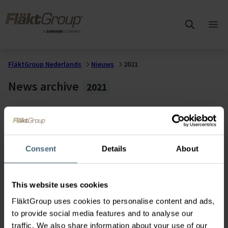
Overslaan naar hoofdinhoud
FläktGroup
Hoo
ope
FläktGroup Nederlands
Nieuws
2021
News archive
2021
Selecteer een jaar
Consent
Details
About
2021
This website uses cookies
FläktGroup uses cookies to personalise content and ads,
to provide social media features and to analyse our
2020
2025
traffic. We also share information about your use of our