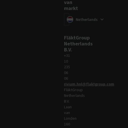
van
markt
Wissel van markt
(
)
Netherlands
FläktGroup
Netherlands
B.V.
+31
10
235
06
06
rivium.hnl@flaktgroup.com
FläktGroup
Netherlands
B.V.
Laan
van
Londen
160