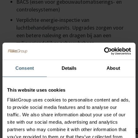
BACS (eisen voor gebouwautomatiserings- en
controlesystemen)
Verplichte energie-inspectie van
luchtbehandelingsunits. Upgrades zorgen voor
een betere naleving en dragen bij aan een
milieuvriendelijker gebouwbeheer.
Respect voor beschermde of historische
gebouwen
Renovatieoplossingen kunnen zo worden
Consent
Details
About
ontworpen dat ze binnen de bestaande structuren
passen, waardoor ze ideaal zijn wanneer
ingrijpende verbouwingen niet zijn toegestaan.
This website uses cookies
FläktGroup uses cookies to personalise content and ads,
to provide social media features and to analyse our
traffic. We also share information about your use of our
site with our social media, advertising and analytics
Inzicht in de totale kosten en effici
partners who may combine it with other information that
you’ve provided to them or that they’ve collected from