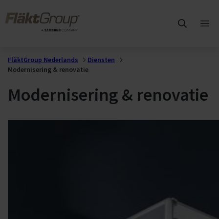
Overslaan naar hoofdinhoud
FläktGroup
Hoo
ope
FläktGroup Nederlands
Diensten
Modernisering & renovatie
Modernisering & renovatie