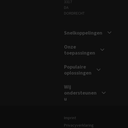
3317
DA
DORDRECHT
Snelkoppelingen
Onze
toepassingen
Populaire
oplossingen
Wij
ondersteunen
u
Juridische en site-informatie
Imprint
Privacyverklaring