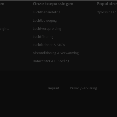
en
Onze toepassingen
Populaire
Luchtbehandeling
Oplossingen
Luchtbeweging
nsights
Luchtverspreiding
Luchtfiltering
Luchtbeheer & ATD's
Airconditioning & Verwarming
Datacenter & IT Koeling
Juridische en site-informatie
Imprint
Privacyverklaring