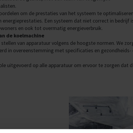
alisten.
ordelen om de prestaties van het systeem te optimaliseren
nergieprestaties. Een systeem dat niet correct in bedrijf i
ewoners en ook tot overmatig energieverbruik.
 van de koelmachine
ijf stellen van apparatuur volgens de hoogste normen. We zo
eerd in overeenstemming met specificaties en gezondheids-
ole uitgevoerd op alle apparatuur om ervoor te zorgen dat 