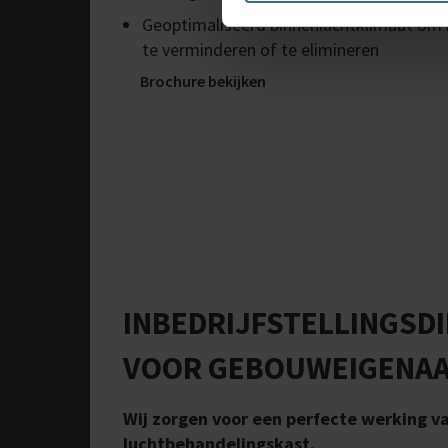
Geoptimaliseerd binnenluchtklimaat om
te verminderen of te elimineren
Brochure bekijken
INBEDRIJFSTELLINGSD
VOOR GEBOUWEIGENA
Wij zorgen voor een perfecte werking 
luchtbehandelingskast.