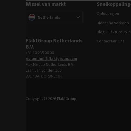
Wissel van markt
Snelkoppeling
Oplossingen
Wissel van markt
(
)
Netherlands
Dienst Na Verkoop
Blog - FläktGroup I
FläktGroup Netherlands
Contacteer Ons
B.V.
+31 10 235 06 06
rivium.hnl@flaktgroup.com
FläktGroup Netherlands B.V.
Laan van Londen 160
3317 DA DORDRECHT
Copyright © 2026 FläktGroup