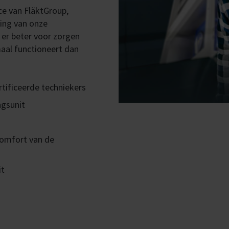
ice van FläktGroup,
ning van onze
 er beter voor zorgen
aal functioneert dan
rtificeerde techniekers
ngsunit
comfort van de
it