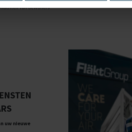
 klachten van bewoners
IENSTEN
ARS
van uw nieuwe