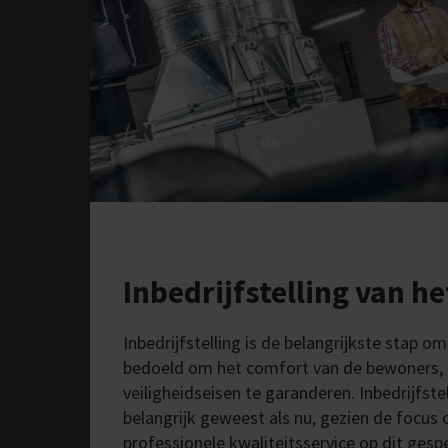
Theaters & bioscope
Sportaccommodatie
Luchthavens
Bedieningselem
en connectiviteit
FläktEdge Mini BMS
Oplossingen voo
ventilatiesyste
Brandveiligheid &
Inbedrijfstelling van h
rookafzuiging
Inbedrijfstelling is de belangrijkste stap o
bedoeld om het comfort van de bewoners, e
veiligheidseisen te garanderen. Inbedrijfste
belangrijk geweest als nu, gezien de focus 
professionele kwaliteitsservice op dit ges