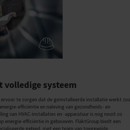
n
s
enten
r
men
et volledige systeem
m ervoor te zorgen dat de geïnstalleerde installatie werkt zoa
nergie-efficiëntie en naleving van gezondheids- en
lling van HVAC-installaties en -apparatuur is nog nooit zo
op energie-efficiëntie in gebouwen. FläktGroup biedt een
pecialiseerde gebied, met een team van toegewijde