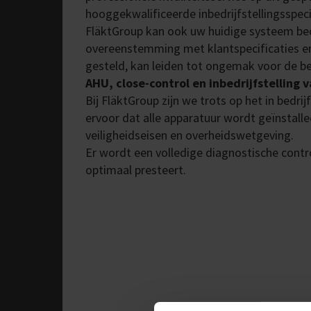
hooggekwalificeerde inbedrijfstellingsspeci
FläktGroup kan ook uw huidige systeem beo
overeenstemming met klantspecificaties en e
gesteld, kan leiden tot ongemak voor de b
AHU, close-control en inbedrijfstelling
Bij FläktGroup zijn we trots op het in bedr
ervoor dat alle apparatuur wordt geïnstall
veiligheidseisen en overheidswetgeving.
Er wordt een volledige diagnostische contr
optimaal presteert.