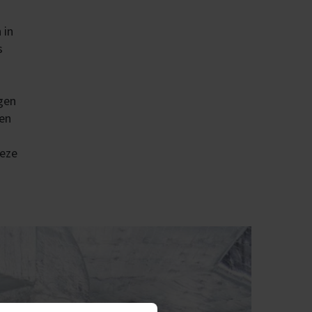
 in
s
rgen
 en
deze