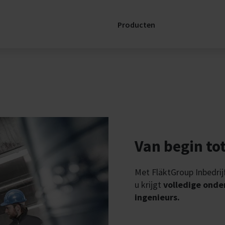
Producten
Ondersteu
Spare Parts E
SERVICELink:
AHU
ive
Services Con
nomg
Van begin tot
Met FläktGroup Inbedrijf
wen
u krijgt
volledige onde
ingenieurs.