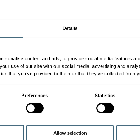
IENSTEN
Details
proces met een
n uw zijde.
ice van FläktGroup,
ersonalise content and ads, to provide social media features and
ersteuning van ons hele
your use of our site with our social media, advertising and anal
 werkt zoals het is
tion that you’ve provided to them or that they’ve collected from y
rtificeerde techniekers
Preferences
Statistics
n de ontworpen criteria
n
Allow selection