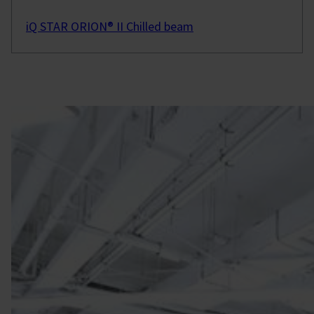
iQ STAR ORION® II Chilled beam