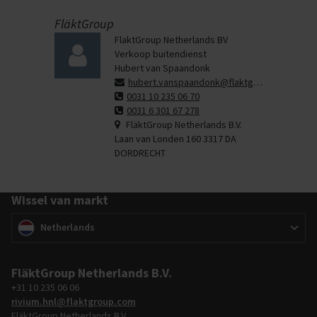
FläktGroup
FlaktGroup Netherlands BV
Verkoop buitendienst
Hubert van Spaandonk
hubert.vanspaandonk@flaktgroup.com
0031 10 235 06 70
0031 6 301 67 278
FläktGroup Netherlands B.V.
Laan van Londen 160 3317 DA
DORDRECHT
Wissel van markt
Wissel van markt
(
)
Netherlands
FläktGroup Netherlands B.V.
+31 10 235 06 06
rivium.hnl@flaktgroup.com
FläktGroup Netherlands B.V.