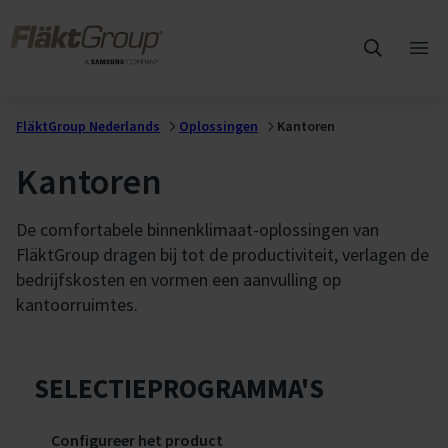
Overslaan naar hoofdinhoud
FläktGroup
Hoo
ope
FläktGroup Nederlands
Oplossingen
Kantoren
Kantoren
De comfortabele binnenklimaat-oplossingen van
FläktGroup dragen bij tot de productiviteit, verlagen de
bedrijfskosten en vormen een aanvulling op
kantoorruimtes.
SELECTIEPROGRAMMA'S
Configureer het product