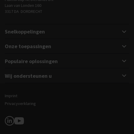
Laan van Londen 160
3317 DA DORDRECHT
Snelkoppelingen
Onze toepassingen
Populaire oplossingen
Wij ondersteunen u
Juridische en site-informatie
Imprint
Privacyverklaring
Volg ons