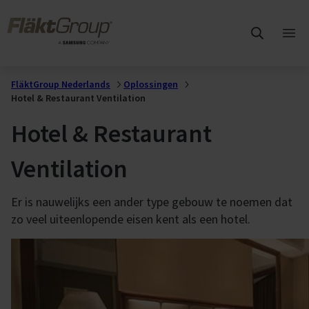
Overslaan naar hoofdinhoud
FläktGroup
Hoo
ope
FläktGroup Nederlands
Oplossingen
Hotel & Restaurant Ventilation
Hotel & Restaurant
Ventilation
Er is nauwelijks een ander type gebouw te noemen dat
zo veel uiteenlopende eisen kent als een hotel.