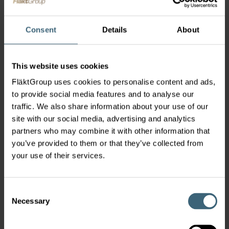
SELECTIEPROGRAMMA'S
Configureer het product
Consent
Details
About
This website uses cookies
FläktGroup uses cookies to personalise content and ads,
SALESCONTACT
to provide social media features and to analyse our
traffic. We also share information about your use of our
Contacteer Ons
site with our social media, advertising and analytics
partners who may combine it with other information that
you’ve provided to them or that they’ve collected from
your use of their services.
REFERENCES
Consent
Necessary
Selection
Read our Case Studies