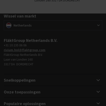
Londen 160 3317 DA DORDRECHT
Wissel van markt
Wissel van markt
(
)
Netherlands
FläktGroup Netherlands B.V.
+31 10 235 06 06
rivium.hnl@flaktgroup.com
FläktGroup Netherlands B.V.
Laan van Londen 160
3317 DA DORDRECHT
Snelkoppelingen
Onze toepassingen
Populaire oplossingen