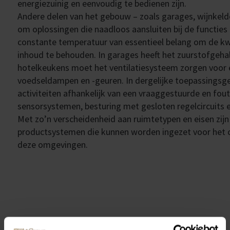
energiezuinig en eenvoudig te bedienen zijn.
Andere delen van het gebouw – zoals garages, wijnkeld
om oplossingen die naadloos aansluiten bij de functies e
constante temperatuur van essentieel belang om de kwa
inhoud te behouden. In garages heeft het zuurstofgehalte
hotelkeukens moet het ventilatiesysteem zorgen voor e
voedseldampen en -geuren. In dergelijke toepassingsge
activiteiten afhankelijk van een vraaggestuurde en fout
sensorsystemen, besturing met gesloten regelcircuits 
Met zo’n verscheidenheid aan ruimtetypen en eisen zijn 
productsystemen die kunnen worden ingezet voor het c
deze omgevingen.