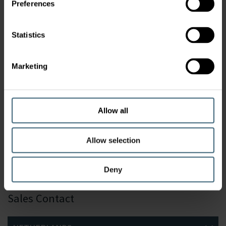
Preferences
Producten
Statistics
Marketing
Allow all
iQ STAR ORION® II Chilled beam
Allow selection
Deny
Sales Contact