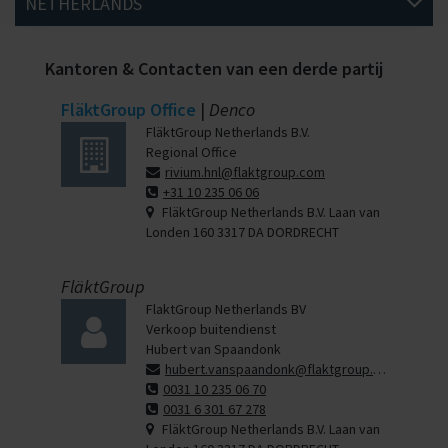
NETHERLANDS
Kantoren & Contacten van een derde partij
FläktGroup Office
|
Denco
FläktGroup Netherlands B.V.
Regional Office
rivium.hnl@flaktgroup.com
+31 10 235 06 06
FläktGroup Netherlands B.V. Laan van
Londen 160 3317 DA DORDRECHT
FläktGroup
FlaktGroup Netherlands BV
Verkoop buitendienst
Hubert van Spaandonk
hubert.vanspaandonk@flaktgroup.com
0031 10 235 06 70
0031 6 301 67 278
FläktGroup Netherlands B.V. Laan van