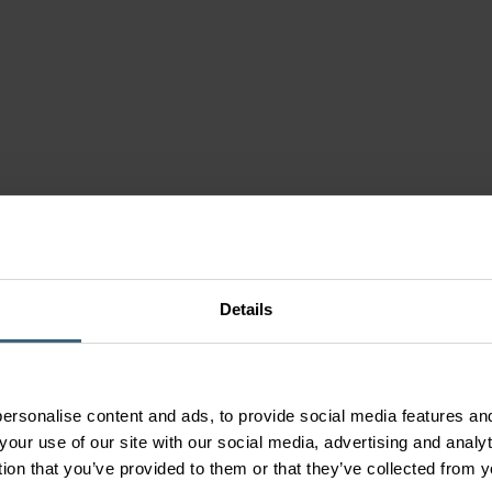
n
s
enten
r
men
Details
ersonalise content and ads, to provide social media features and
your use of our site with our social media, advertising and anal
tion that you’ve provided to them or that they’ve collected from y