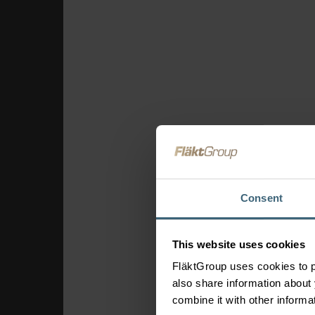
Theaters & bioscope
Sportaccommodatie
Luchthavens
Bedieningselem
en connectiviteit
FläktEdge Mini BMS
Oplossingen voo
ventilatiesyste
Brandveiligheid &
Consent
rookafzuiging
This website uses cookies
FläktGroup uses cookies to p
also share information about 
combine it with other informa