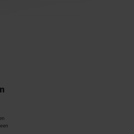
an
en
 een