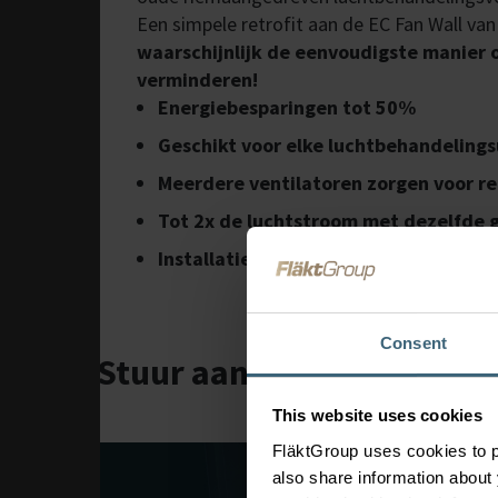
Een simpele retrofit aan de EC Fan Wall va
waarschijnlijk de eenvoudigste manier 
verminderen!
Energiebesparingen tot 50%
Geschikt voor elke luchtbehandelings
Meerdere ventilatoren zorgen voor r
Tot 2x de luchtstroom met dezelfde 
Installatie binnen 3 dagen
Consent
Stuur aanvraag
This website uses cookies
FläktGroup uses cookies to p
also share information about 