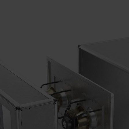
n
s
enten
r
men