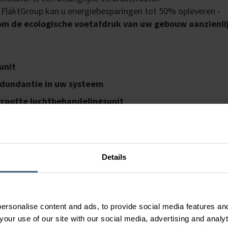
n FläktGroup kan u energiebesparingen tot 50% opleveren -
om de ecologische voetafdruk van uw gebouw aanzienli
unit
edundantie in uw systeem
grootte luchtbehandelingsunit
Details
ersonalise content and ads, to provide social media features and
your use of our site with our social media, advertising and anal