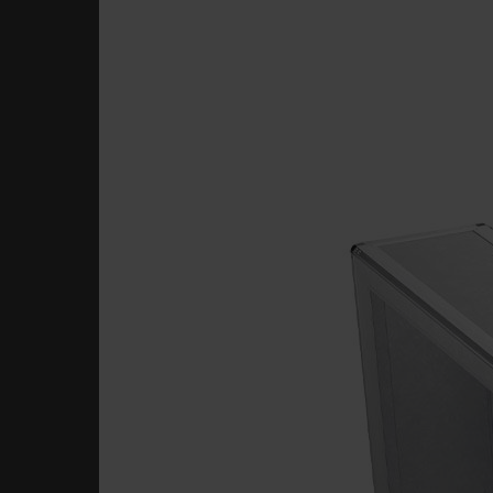
Theaters & bioscope
Sportaccommodatie
Luchthavens
Bedieningselem
en connectiviteit
FläktEdge Mini BMS
Oplossingen voo
ventilatiesyste
Brandveiligheid &
rookafzuiging