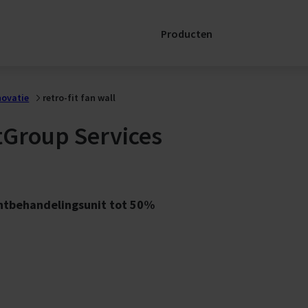
Producten
Ondersteu
Spare Parts E
SERVICELink:
novatie
retro-fit fan wall
AHU
ive
Services Con
ktGroup Services
nomg
htbehandelingsunit tot 50%
wen