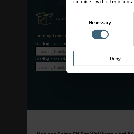
combine it with other informa
Consent
Loading translations
Necessary
Selection
Loading translations
Loading translations *
Deny
Loading translations *
Met een Retro-Fit Fan Wall kunt u tot 