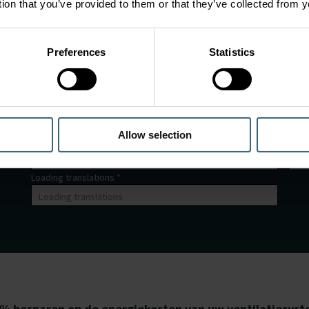
tion that you’ve provided to them or that they’ve collected from y
Preferences
Statistics
Load
Loading translations *
Load
Loading translations
Loa
Allow selection
Loading translations *
Load
Loading translations *
50% besparen op de energiekosten van uw ventilatiesys