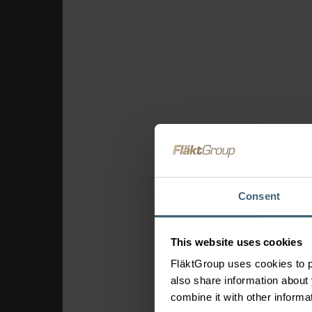
Theaters & bioscope
Sportaccommodatie
Luchthavens
Bedieningselem
en connectiviteit
FläktEdge Mini BMS
Oplossingen voo
ventilatiesyste
Brandveiligheid &
Consent
rookafzuiging
This website uses cookies
FläktGroup uses cookies to p
also share information about 
combine it with other informa