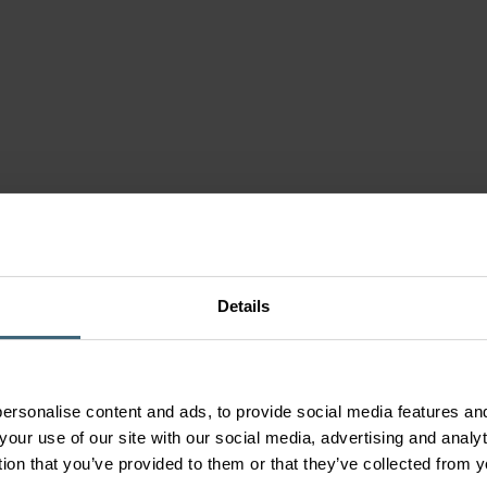
n
s
enten
r
men
Details
ersonalise content and ads, to provide social media features and
your use of our site with our social media, advertising and anal
tion that you’ve provided to them or that they’ve collected from y