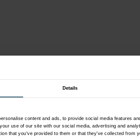
n
s
enten
r
men
Details
ersonalise content and ads, to provide social media features and
your use of our site with our social media, advertising and anal
tion that you’ve provided to them or that they’ve collected from y