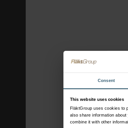
Theaters & bioscope
Sportaccommodatie
Luchthavens
Bedieningselem
en connectiviteit
FläktEdge Mini BMS
Oplossingen voo
ventilatiesyste
Brandveiligheid &
Consent
rookafzuiging
This website uses cookies
FläktGroup uses cookies to p
also share information about 
combine it with other informa