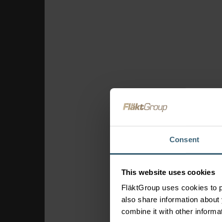
Theaters & bioscope
Sportaccommodatie
Luchthavens
Bedieningselem
en connectiviteit
FläktEdge Mini BMS
Oplossingen voo
ventilatiesyste
Brandveiligheid &
Consent
rookafzuiging
This website uses cookies
FläktGroup uses cookies to p
also share information about 
combine it with other informa