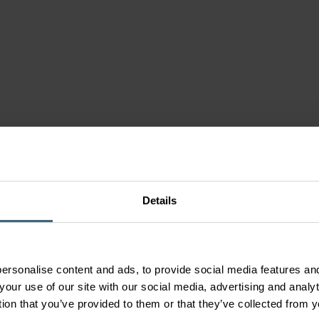
n
s
enten
r
men
Details
ersonalise content and ads, to provide social media features and
your use of our site with our social media, advertising and anal
tion that you’ve provided to them or that they’ve collected from y