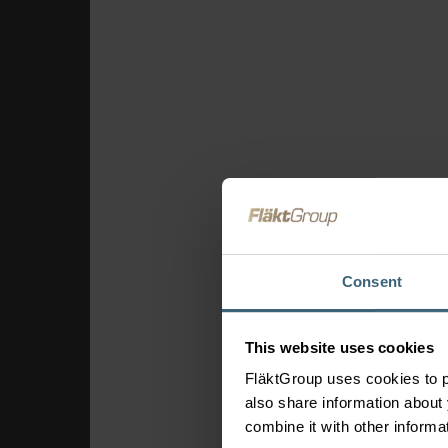
Theaters & bioscope
Sportaccommodatie
Luchthavens
Bedieningselem
en connectiviteit
FläktEdge Mini BMS
Oplossingen voo
ventilatiesyste
Brandveiligheid &
Consent
rookafzuiging
This website uses cookies
FläktGroup uses cookies to p
also share information about 
combine it with other informa