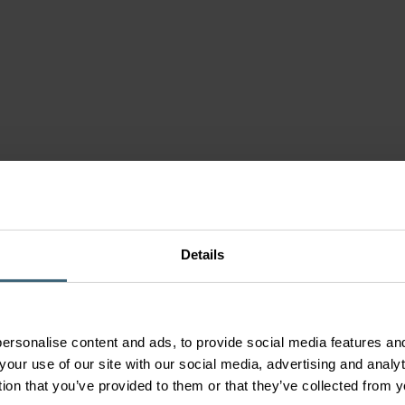
n
s
enten
r
men
Details
ersonalise content and ads, to provide social media features and
your use of our site with our social media, advertising and anal
tion that you’ve provided to them or that they’ve collected from y