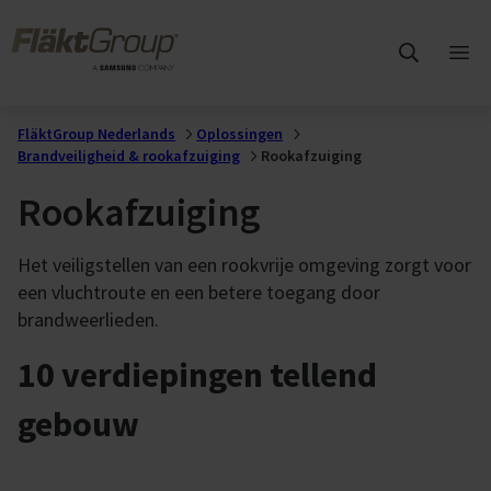
Overslaan naar hoofdinhoud
FläktGroup
Hoo
ope
FläktGroup Nederlands
Oplossingen
Brandveiligheid & rookafzuiging
Rookafzuiging
Rookafzuiging
Het veiligstellen van een rookvrije omgeving zorgt voor
een vluchtroute en een betere toegang door
brandweerlieden.
10 verdiepingen tellend
gebouw