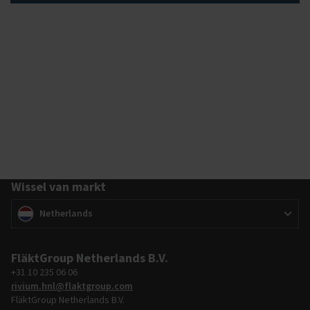
Wissel van markt
Wissel van markt
(
)
Netherlands
FläktGroup Netherlands B.V.
+31 10 235 06 06
rivium.hnl@flaktgroup.com
FläktGroup Netherlands B.V.