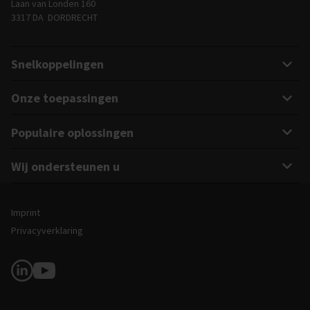
Laan van Londen 160
3317 DA DORDRECHT
Snelkoppelingen
Onze toepassingen
Populaire oplossingen
Wij ondersteunen u
Juridische en site-informatie
Imprint
Privacyverklaring
Volg ons