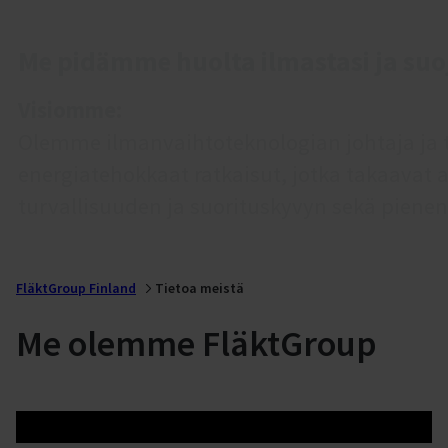
Me pidämme huolta ilmastasi ja su
Visiomme:
Olemme ilmanvaihtoteknologian johtaja ja t
energiatehokkaat ratkaisut, jotka takaava
turvallisuuden ja suorituskyvyn sekä pienen
FläktGroup Finland
Tietoa meistä
Me olemme FläktGroup