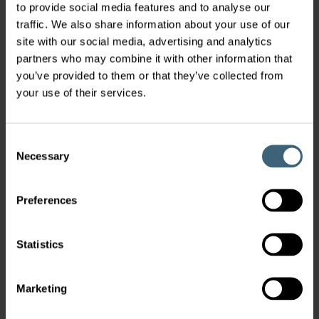
to provide social media features and to analyse our
traffic. We also share information about your use of our
Ketä palvelemme
site with our social media, advertising and analytics
partners who may combine it with other information that
Olemme sitoutuneet palvelemaan asiakkaitamme ja
you’ve provided to them or that they’ve collected from
sidosryhmiämme heidän projekteissaan:
your use of their services.
Suunnittelijat & Arkkitehdit
Oikean tuotteen ja ratkaisun valinta, suunnittelu ja
määrittely on tehty helpoksi ja yksinkertaiseksi.
Consent
Asentajat & Urakoitsijat
Necessary
Selection
Meiltä saa päivittäistä apua uudisrakennuksen tai
saneerauskohteen tuotteiden ja ratkaisujen
Preferences
hankkimisessa, asennuksessa ja käyttöönotossa.
Kiinteistöjen omistajat
Statistics
Takaamme, että ratkaisumme täyttävät
rakennusvalvonnan, lain, talouden ja asiakkaan
vaatimukset nykyaikaisista ilmanvaihtoratkaisuista
Marketing
loppuasiakkaalle.