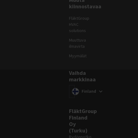
kiinnostavaa
FläktGroup
HVAC
solutions
Muuttuva
ilmavirta
Myymälät
Vaihda
markkinaa
Vaihda markkinaa
(
)
Finland
FläktGroup
Finland
Oy
(Turku)
Rydönnotko