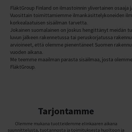
FläktGroup Finland on ilmastoinnin ylivertainen osaaja j
Vuosittain toimittamiemme ilmankäsittelykoneiden il
korkealaatuisen sisäilman tarvetta.
Jokainen suomalainen on joskus hengittänyt meidän t
luvun jälkeen rakennetussa tai peruskorjatussa rake
arvioineet, että olemme pienentäneet Suomen rakennus
vuoden aikana.
Me teemme maailman parasta sisäilmaa, josta olemme y
FläktGroup.
Tarjontamme
Olemme mukana tuotteidemme elinkaaren aikana
suunnittelusta, tuotannosta ja toimituksesta huoltoon ja