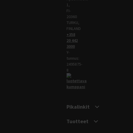
1,
FI-
20360
TURKU,
FINLAND
+358
20 442
3000
Y-
tunnus:
2495875-
8
Pikalinkit
Tuotteet