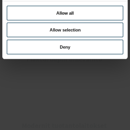
Allow all
Allow selection
Deny
FläktGroupin liikevaihto
Modernit tuotantolaitokset