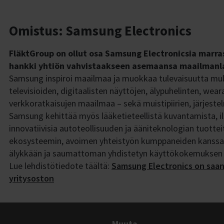
Omistus: Samsung Electronics
FläktGroup on ollut osa Samsung Electronicsia marra
hankki yhtiön vahvistaakseen asemaansa maailmanlaa
Samsung inspiroi maailmaa ja muokkaa tulevaisuutta mullist
televisioiden, digitaalisten näyttöjen, älypuhelinten, wea
verkkoratkaisujen maailmaa – sekä muistipiirien, järjestel
Samsung kehittää myös lääketieteellistä kuvantamista, il
innovatiivisia autoteollisuuden ja ääniteknologian tuott
ekosysteemin, avoimen yhteistyön kumppaneiden kanssa j
älykkään ja saumattoman yhdistetyn käyttökokemuksen kai
Lue lehdistötiedote täältä:
Samsung Electronics on saan
yritysoston
Muuta