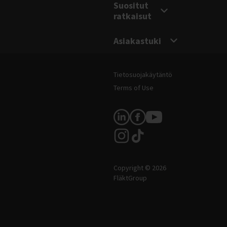
Suositut
ratkaisut
Asiakastuki
Oikeudelliset ja verkkosivuston tiedo
Tietosuojakäytäntö
Terms of Use
Seuraa meitä
Copyright © 2026
FläktGroup