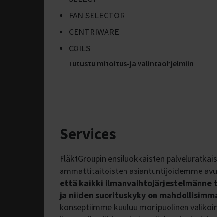
FAN SELECTOR
CENTRIWARE
COILS
Tutustu mitoitus-ja valintaohjelmiin
Services
FläktGroupin ensiluokkaisten palveluratkais
ammattitaitoisten asiantuntijoidemme avu
että kaikki ilmanvaihtojärjestelmänne 
ja niiden suorituskyky on mahdollisimm
konseptiimme kuuluu monipuolinen valiko