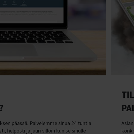
TI
?
PA
auksen päässä. Palvelemme sinua 24 tuntia
Asian
 helposti ja juuri silloin kun se sinulle
konkr