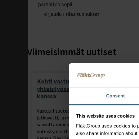
parhaiten sopii.
Kirjaudu / tilaa tunnukset
Viimeisimmät uutiset
Kohti vastuullisempaa tulevaisuutta
yhteistyössä Samsung Electronicsin
kanssa
Consent
Vastuullisuuteen liittyvät vaatimukset kasvavat
This website uses cookies
jatkuvasti, ja merkittävien tulosten
saavuttaminen edellyttää vahvaa kansainvälist
FläktGroup uses cookies to p
yhteistyötä. Yhteistyössä Samsung Electronicsi
also share information about 
kanssa FläktGroup vahvistaa