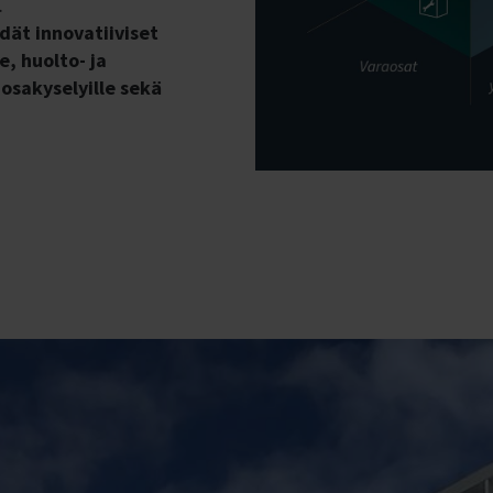
.
dät innovatiiviset
, huolto- ja
sakyselyille sekä