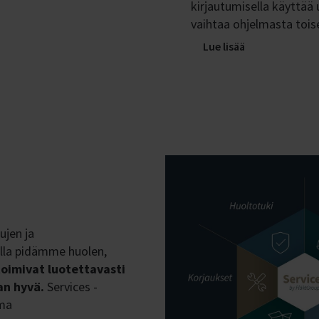
kirjautumisella käyttää 
vaihtaa ohjelmasta tois
Lue lisää
ujen ja
lla pidämme huolen,
toimivat luotettavasti
an hyvä.
Services -
ima