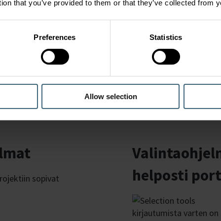
k
tion that you’ve provided to them or that they’ve collected from y
kyberturvallisuus tarkoittaa, että jopa
i
ilmanvaihtokone voi olla mahdollinen
s
kyberkohde.
i
Preferences
Statistics
m
Allow selection
elmat
Valintaohjel
helposti por
rojektiin sopivat
kirjautumista varten on 