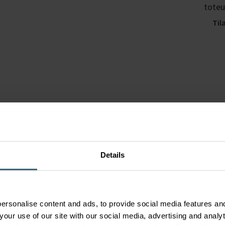
toteu
Tila
ISYteq 4.0 on päivitetty täyttämään
EN 18031 -standardin vaatimukset –
näin varmistat
Details
ilmanvaihtojärjestelmäsi tietoturvan
Digitaalinen tietoturva ei yleensä ole
ä
ensimmäinen asia, joka tulee mieleen
F
ersonalise content and ads, to provide social media features and
n
ilmanvaihdosta — mutta nykyisissä
v
your use of our site with our social media, advertising and anal
verkottuneissa ympäristöissä älyrakennusten