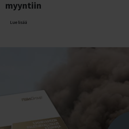
myyntiin
Lue lisää