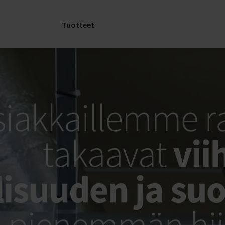
kunnostus
LÄHETÄ
Korjaukset
VARAOSA
Tuotteet
Service ja vastuullisuus
Asiantunti
löytävät sin
tarvitsemas
Tuki
varaosat! Tä
Varaosakysely
lomake, ja 
SERVICELink:
 ja
olemme sin
Ilmankäsittelykoneen
yhteydessä.
tuki
Servicen yhteystiedot
Ota yhteyt
tänään
ukset
llisuus