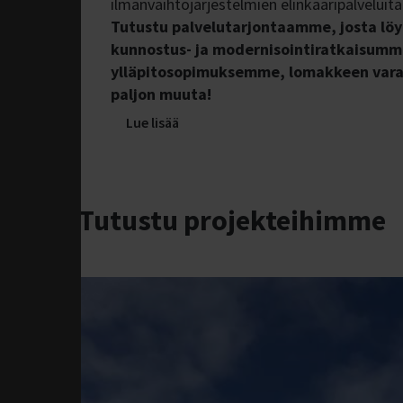
ilmanvaihtojärjestelmien elinkaaripalveluita
Tutustu palvelutarjontaamme, josta löy
kunnostus- ja modernisointiratkaisumme
ylläpitosopimuksemme, lomakkeen varao
paljon muuta!
Lue lisää
Tutustu projekteihimme