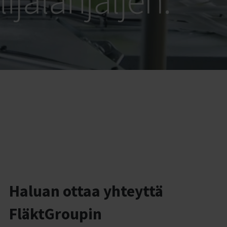
Insights:
Innovaatioita ja
ilmanvaihtoa
Tapahtumat
Haluan ottaa yhteyttä
FläktGroupin