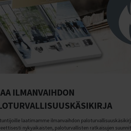
LAA ILMANVAIHDON
LOTURVALLISUUSKÄSIKIRJA
tuntijoille laatimamme ilmanvaihdon paloturvallisuuskäsikir
eettisesti nykyaikaisten, paloturvallisten ratkaisujen suunnit