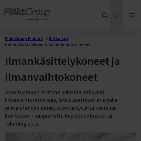
Siirry suoraan pääsisältöön
Something went
FläktGroup
wrong
Ava
pää
Try again
FläktGroup Finland
Ratkaisut
Ilmankäsittelykoneet ja ilmanvaihtokoneet
Ilmankäsittelykoneet ja
ilmanvaihtokoneet
Asiantunteva tiimimme kehittää jatkuvasti
ilmanvaihtoratkaisuja, jotka asettavat etusijalle
energiatehokkuuden, suorituskyvyn ja kestävän
kehityksen – riippumatta käyttökohteesta tai
teknologiasta.