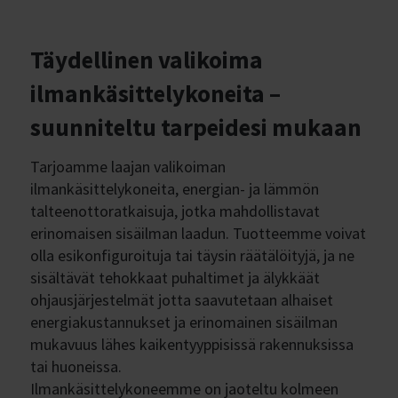
Täydellinen valikoima
ilmankäsittelykoneita –
suunniteltu tarpeidesi mukaan
Tarjoamme laajan valikoiman
ilmankäsittelykoneita, energian- ja lämmön
talteenottoratkaisuja, jotka mahdollistavat
erinomaisen sisäilman laadun. Tuotteemme voivat
olla esikonfiguroituja tai täysin räätälöityjä, ja ne
sisältävät tehokkaat puhaltimet ja älykkäät
ohjausjärjestelmät jotta saavutetaan alhaiset
energiakustannukset ja erinomainen sisäilman
mukavuus lähes kaikentyyppisissä rakennuksissa
tai huoneissa.
Ilmankäsittelykoneemme on jaoteltu kolmeen