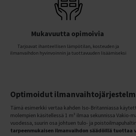
Mukavuutta opimoivia
Tarjoavat ihanteellisen lämpötilan, kosteuden ja
ilmanvaihdon hyvinvoinnin ja tuottavuuden lisäämiseksi​
Optimoidut ilmanvaihtojärjestelmä
Tämä esimerkki vertaa kahden Iso-Britanniassa käytet
molempien käsitellessä 1 m³ ilmaa sekunnissa Vakio-ma
vuodessa, suurin osa johtuen tulo- ja poistoilmapuhalt
tarpeenmukaisen ilmanvaihdon säädöillä tuottaa 