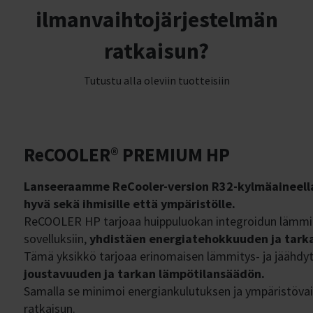
ilmanvaihtojärjestelmän
ratkaisun?
Tutustu alla oleviin tuotteisiin
ReCOOLER® PREMIUM HP
Lanseeraamme ReCooler-version R32-kylmäaineella
hyvä sekä ihmisille että ympäristölle.
ReCOOLER HP tarjoaa huippuluokan integroidun lämmitys- 
sovelluksiin,
yhdistäen energiatehokkuuden ja tark
Tämä yksikkö tarjoaa erinomaisen lämmitys- ja jäähdy
joustavuuden ja tarkan lämpötilansäädön.
Samalla se minimoi energiankulutuksen ja ympäristövaik
ratkaisun.