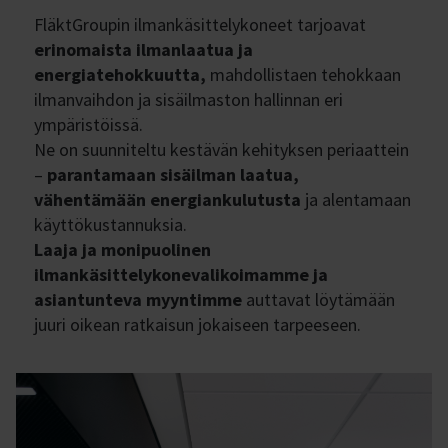
FläktGroupin ilmankäsittelykoneet tarjoavat
erinomaista ilmanlaatua ja
energiatehokkuutta,
mahdollistaen tehokkaan
ilmanvaihdon ja sisäilmaston hallinnan eri
ympäristöissä.
Ne on suunniteltu kestävän kehityksen periaattein
–
parantamaan sisäilman laatua,
vähentämään energiankulutusta
ja alentamaan
käyttökustannuksia.​
Laaja ja monipuolinen
ilmankäsittelykonevalikoimamme ja
asiantunteva myyntimme
auttavat löytämään
juuri oikean ratkaisun jokaiseen tarpeeseen.