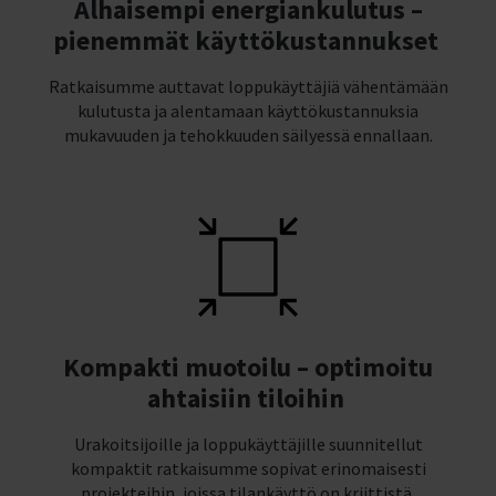
Alhaisempi energiankulutus –
pienemmät käyttökustannukset
Ratkaisumme auttavat loppukäyttäjiä vähentämään
kulutusta ja alentamaan käyttökustannuksia
mukavuuden ja tehokkuuden säilyessä ennallaan.
Kompakti muotoilu – optimoitu
ahtaisiin tiloihin
Urakoitsijoille ja loppukäyttäjille suunnitellut
kompaktit ratkaisumme sopivat erinomaisesti
projekteihin, joissa tilankäyttö on kriittistä,