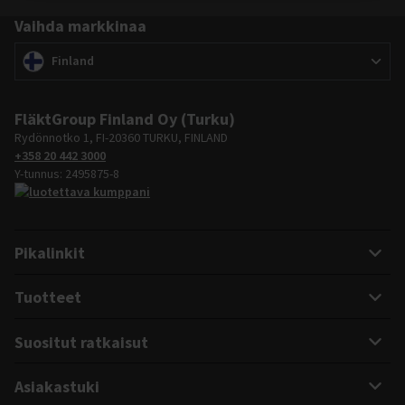
Vaihda markkinaa
Vaihda markkinaa
(
)
Finland
FläktGroup Finland Oy (Turku)
Rydönnotko 1, FI-20360 TURKU, FINLAND
+358 20 442 3000
Y-tunnus: 2495875-8
Pikalinkit
Tuotteet
Suositut ratkaisut
Asiakastuki