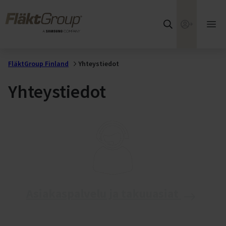
Siirry suoraan pääsisältöön
FläktGroup
Verkkokaup
Ava
pää
FläktGroup Finland
Yhteystiedot
Yhteystiedot
Asiakaspalvelu ja takuuasiat