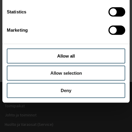
Statistics
Marketing
Allow all
Laskutus
Allow selection
Deny
Muuta kiinnostavaa
Toimipaikat
Johto ja toiminnot
Huolto ja Varaosat (Service)