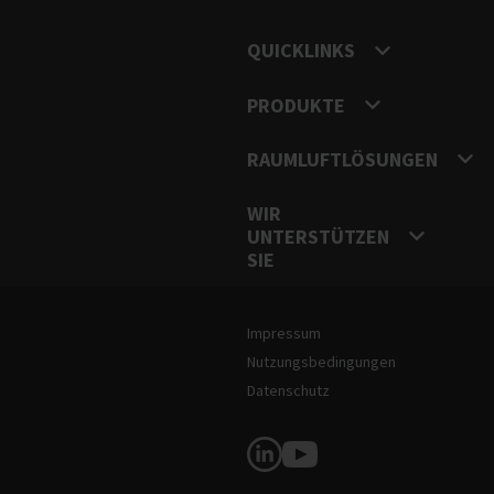
QUICKLINKS
PRODUKTE
RAUMLUFTLÖSUNGEN
WIR
UNTERSTÜTZEN
SIE
Rechtliche Hinweise und Information
Impressum
Nutzungsbedingungen
Datenschutz
Soziale Medien