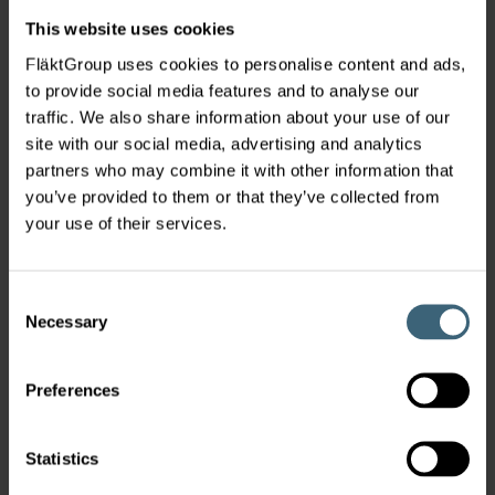
This website uses cookies
FläktGroup uses cookies to personalise content and ads,
to provide social media features and to analyse our
traffic. We also share information about your use of our
site with our social media, advertising and analytics
partners who may combine it with other information that
you’ve provided to them or that they’ve collected from
Wir sind die Experten für
your use of their services.
Lufttechnologie
Consent
Seit mehr als 100 Jahren (seit 1909)
Necessary
Selection
ist FläktGroup ein Unternehmen, das
sich der Verantwortung einer
Preferences
gemeinsamen Umwelt und den
Menschen gegenüber bewußt ist.
Statistics
Raumlufttechnische Lösungen