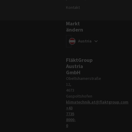
Kontakt
Markt
ändern
Markt ändern
(
)
Austria
FläktGroup
Austria
GmbH
Obeltshamerstraße
12,
4673
Gaspoltshofen
klimatechnik.at@flaktgroup.com
+43
7735
8000-
0