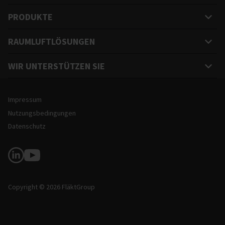
PRODUKTE
RAUMLUFTLÖSUNGEN
WIR UNTERSTÜTZEN SIE
Rechtliche Hinweise und Informationen zur Website
Impressum
Nutzungsbedingungen
Datenschutz
Soziale Medien
Copyright © 2026 FläktGroup