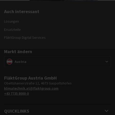
Auch interessant
Lösungen
Ersatzteile
FläktGroup Digital Services
Markt ändern
Markt ändern
(
)
Austria
FläktGroup Austria GmbH
Obeltshamerstraße 12, 4673 Gaspoltshofen
klimatechnik.at@flaktgroup.com
+43 7735 8000-0
QUICKLINKS