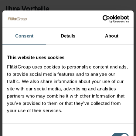
Ihre Vorteile
Unser Engagement für
umweltfreundliche Dienstleistungen
Consent
Details
About
bietet Ihnen eine Reihe einzigartiger
Vorteile.
This website uses cookies
Wir bieten eine nahtlose Kombination von Produkten
FläktGroup uses cookies to personalise content and ads,
und Dienstleistungen
und stellen sicher
,
dass unsere
to provide social media features and to analyse our
Angebote von der Inbetriebnahme bis zur Wartung
traffic. We also share information about your use of our
darauf ausgerichtet sind, die Umweltvorteile zu
site with our social media, advertising and analytics
maximieren.
partners who may combine it with other information that
Unser Team aus qualifizierten Fachkräften ist in den
you’ve provided to them or that they’ve collected from
neuesten nachhaltigen Praktiken geschult und sorgt
your use of their services.
für eine zuverlässige und effiziente Bereitstellung von
Dienstleistungen, die den Umweltstandards
entsprechen oder diese sogar übertreffen. Durch die
Consent