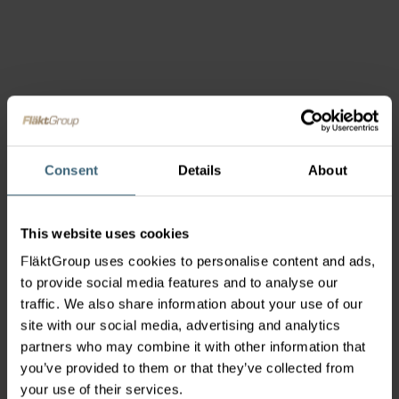
Produkte & Lösungen
Läden und Einkaufszentren müssen sowohl eine
Consent
Details
About
angenehme Einkaufsatmosphäre für ihre Kunden
bieten, aber gleichzeitig müssen sie auch eine
sichere Umgebung sein, aus der sehr viele
This website uses cookies
Menschen bei einem Rauch- oder Feueralarm in
FläktGroup uses cookies to personalise content and ads,
Sicherheit gebracht werden können. Eine Auswahl
to provide social media features and to analyse our
unserer Lösungen für einzelne
traffic. We also share information about your use of our
Einzelhandelsbereiche finden Sie in der Liste
site with our social media, advertising and analytics
unten.
partners who may combine it with other information that
you’ve provided to them or that they’ve collected from
your use of their services.