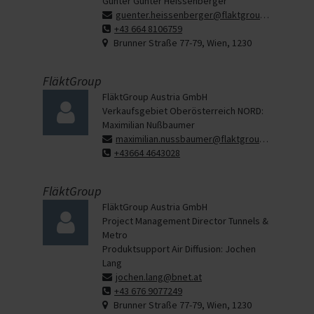
Günter Günter Heissenberger
guenter.heissenberger@flaktgroup.com
+43 664 8106759
Brunner Straße 77-79, Wien, 1230
FläktGroup
FläktGroup Austria GmbH
Verkaufsgebiet Oberösterreich NORD:
Maximilian Nußbaumer
maximilian.nussbaumer@flaktgroup.com
+43664 4643028
FläktGroup
FläktGroup Austria GmbH
Project Management Director Tunnels &
Metro
Produktsupport Air Diffusion: Jochen
Lang
jochen.lang@bnet.at
+43 676 9077249
Brunner Straße 77-79, Wien, 1230