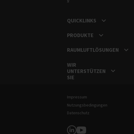
0
QUICKLINKS
PRODUKTE
RAUMLUFTLÖSUNGEN
WIR
UNTERSTÜTZEN
SIE
Rechtliche Hinweise und Information
Impressum
Nutzungsbedingungen
Datenschutz
Soziale Medien