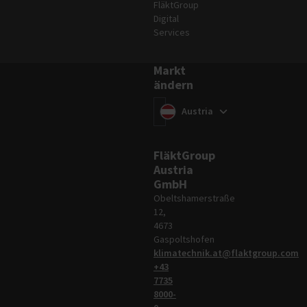
FläktGroup
Digital
Services
Markt
ändern
Markt ändern
(
)
Austria
FläktGroup
Austria
GmbH
Obeltshamerstraße
12,
4673
Gaspoltshofen
klimatechnik.at@flaktgroup.com
+43
7735
8000-