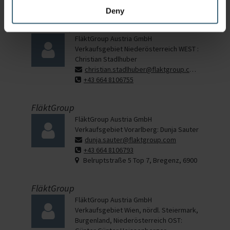
Unsere Außendienst-Mitarbeiter
Deny
FläktGroup
FläktGroup Austria GmbH
Verkaufsgebiet Niederösterreich WEST :
Christian Stadlhuber
christian.stadlhuber@flaktgroup.com
+43 664 8106755
FläktGroup
FläktGroup Austria GmbH
Verkaufsgebiet Vorarlberg: Dunja Sauter
dunja.sauter@flaktgroup.com
+43 664 8106793
Belruptstraße 5 Top 7, Bregenz, 6900
FläktGroup
FläktGroup Austria GmbH
Verkaufsgebiet Wien, nördl. Steiermark,
Burgenland, Niederösterreich OST: