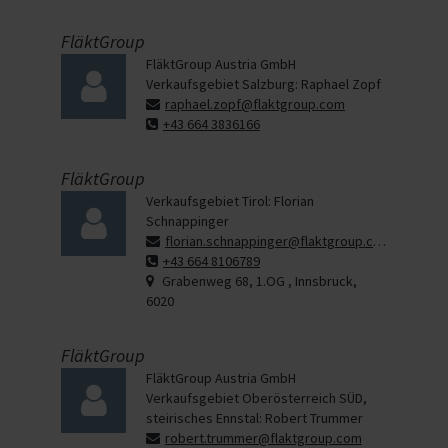
FläktGroup
FläktGroup Austria GmbH
Verkaufsgebiet Salzburg: Raphael Zopf
raphael.zopf@flaktgroup.com
+43 664 3836166
FläktGroup
Verkaufsgebiet Tirol: Florian
Schnappinger
florian.schnappinger@flaktgroup.com
+43 664 8106789
Grabenweg 68, 1.OG , Innsbruck,
6020
FläktGroup
FläktGroup Austria GmbH
Verkaufsgebiet Oberösterreich SÜD,
steirisches Ennstal: Robert Trummer
robert.trummer@flaktgroup.com