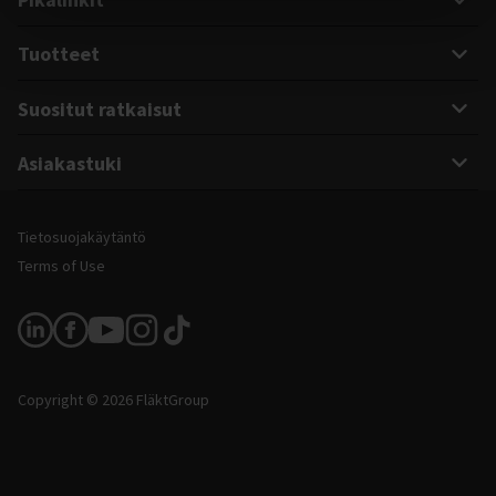
Tuotteet
Suositut ratkaisut
Asiakastuki
Oikeudelliset ja verkkosivuston tiedot
Tietosuojakäytäntö
Terms of Use
Seuraa meitä
Copyright © 2026 FläktGroup