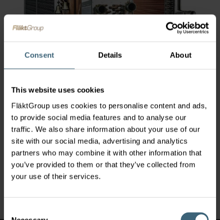
Consent
Details
About
This website uses cookies
FläktGroup uses cookies to personalise content and ads,
Lataa asennustiedosto valintaohjelmien sivulta
(Tuki >
to provide social media features and to analyse our
Mitoitusohjelmat)
, käynnistä tiedosto ja toimi ohjeiden
traffic. We also share information about your use of our
mukaan. Jos asennusvelho pyytää lisenssiavainta, jätä
site with our social media, advertising and analytics
kenttä tyhjäksi ja jatka asennusta ilman koodia.
partners who may combine it with other information that
Viimeisimmän päivityksen versionumero on 9.5.33.0.
you’ve provided to them or that they’ve collected from
your use of their services.
https://www.flaktgroup.com/fi/tuki/valintaohjelmat/
Consent
Necessary