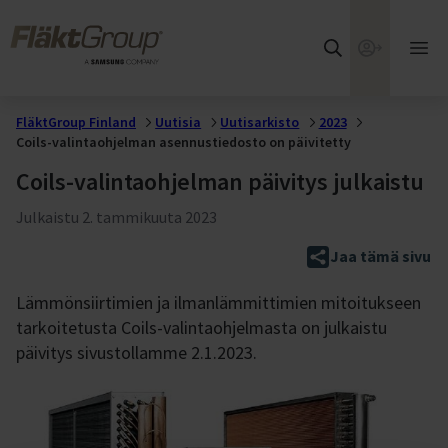
Siirry suoraan pääsisältöön
FläktGroup
Verkkokaup
Ava
pää
FläktGroup Finland
Uutisia
Uutisarkisto
2023
Coils-valintaohjelman asennustiedosto on päivitetty
Coils-valintaohjelman päivitys julkaistu
Julkaistu
2. tammikuuta 2023
Jaa tämä sivu
Lämmönsiirtimien ja ilmanlämmittimien mitoitukseen
tarkoitetusta Coils-valintaohjelmasta on julkaistu
päivitys sivustollamme 2.1.2023.