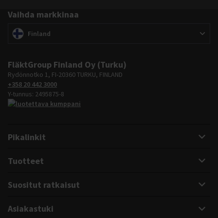
Vaihda markkinaa
Vaihda markkinaa
(
)
Finland
FläktGroup Finland Oy (Turku)
Rydönnotko 1, FI-20360 TURKU, FINLAND
+358 20 442 3000
Y-tunnus: 2495875-8
Pikalinkit
Tuotteet
Suositut ratkaisut
Asiakastuki