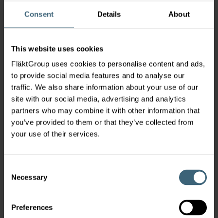
tarkat. VIK takaa teknisten tilojen laitteistoille parhaat
mahdolliset toimintaolosuhteet pitämällä lämpötilan
Consent
Details
About
säädetyllä tasolla +-0,1 asteen tarkkuudella.
Tarpeenmukaiseen ilmanvaihtoon suunnitellulla Optivent®
This website uses cookies
ULTRA -virtaussäätimellä saavutetaan erinomaiset
FläktGroup uses cookies to personalise content and ads,
olosuhteet koko ilmavirta-alueella eikä toiminta häiriinny
to provide social media features and to analyse our
mahdollisista huonepölyistä, joten se soveltuu täydellisesti
traffic. We also share information about your use of our
myös vaativiin ympäristöihin, kuten potilashuoneisiin.
site with our social media, advertising and analytics
Ultraäänitekniikkaan perustuva ilmavirran mittaus ei
aiheuta painehäviöitä. Laite on meluton ja toimintavarma.
partners who may combine it with other information that
you’ve provided to them or that they’ve collected from
FläktGroupin koneet ovat hygieniasertifioituja. Järjestelmät
your use of their services.
on valmistettu ja kehitetty Euroopan tiukimpien
hygieniastandardien mukaan. Esimerkiksi eQ-
ilmankäsittelykone on saanut saksalaisen VD16022-
Consent
sertifikaatin.
Necessary
Selection
- Tässä yhteydessä haluan korostaa, että hygienia menee
läpi kaiken. Päätelaitteemme on mahdollista pinnoittaa
Preferences
CleanVent-nanopinnoitteella, joka estää pölyn ja lian