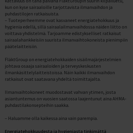
kattavuus on tänä päivänä FläktGroupin suurin kilpailuetu,
kun on kyse sairaaloille tarjottavista ilmanvaihdon ja
puhdastilojen ratkaisuista.
– Tuoteperheemme ovat kasvaneet energiatehokkuus ja
hygienia edellä, sillä sairaalailmanvaihdossa näiden liitto on
voittava yhdistelmä. Tarjoamme edistykselliset ratkaisut
sairaalahankkeisiin suurista ilmanvaihtokoneista pienimpiin
päätelaitteisiin.
FläktGroup on energiatehokkaiden sisäilmajärjestelmien
johtava osaaja sairaaloiden ja terveyskeskusten
ilmankäsittelylaitteistoissa. Näin kaikki ilmanvaihdon
ratkaisut ovat saatavana yhdeltä toimittajalta.
Ilmanvaihtokoneet muodostavat vahvan ytimen, josta
asiantuntemus on vuosien saatossa laajentunut aina AHMA-
puhdastilakonsepteihin saakka.
– Haluamme olla kaikessa aina vain parempia.
Energiatehokkuudesta ja hygieniasta tinkimättä