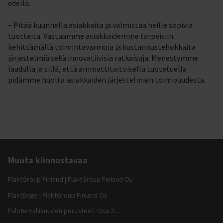
edellä.
– Pitää kuunnella asiakkaita ja valmistaa heille sopivia
tuotteita. Vastaamme asiakkaidemme tarpeisiin
kehittämällä toimintavarmoja ja kustannustehokkaita
järjestelmiä sekä innovatiivisia ratkaisuja. Menestymme
laadulla ja sillä, että ammattitaitoisella tuotetuella
pidämme huolta asiakkaiden järjestelmien toimivuudesta.
Muuta kiinnostavaa
FläktGroup Finland | FläktGroup Finland Oy
FläktEdge | FläktGroup Finland Oy
Paloturvallisuuden perusteet. Osa 2:...