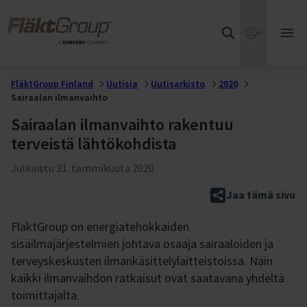
Siirry suoraan pääsisältöön
FläktGroup
Verkkokaup
Ava
pää
FläktGroup Finland
Uutisia
Uutisarkisto
2020
Sairaalan ilmanvaihto
Sairaalan ilmanvaihto rakentuu
terveistä lähtökohdista
Julkaistu
31. tammikuuta 2020
Jaa tämä sivu
FläktGroup on energiatehokkaiden
sisäilmajärjestelmien johtava osaaja sairaaloiden ja
terveyskeskusten ilmankäsittelylaitteistoissa. Näin
kaikki ilmanvaihdon ratkaisut ovat saatavana yhdeltä
toimittajalta.