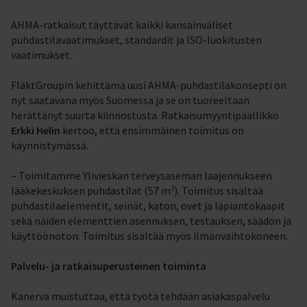
AHMA-ratkaisut täyttävät kaikki kansainväliset
puhdastilavaatimukset, standardit ja ISO-luokitusten
vaatimukset.
FläktGroupin kehittämä uusi AHMA-puhdastilakonsepti on
nyt saatavana myös Suomessa ja se on tuoreeltaan
herättänyt suurta kiinnostusta. Ratkaisumyyntipäällikkö
Erkki Helin
kertoo, että ensimmäinen toimitus on
käynnistymässä.
– Toimitamme Ylivieskan terveysaseman laajennukseen
2
lääkekeskuksen puhdastilat (57 m
). Toimitus sisältää
puhdastilaelementit, seinät, katon, ovet ja läpiantokaapit
sekä näiden elementtien asennuksen, testauksen, säädön ja
käyttöönoton. Toimitus sisältää myös ilmanvaihtokoneen.
Palvelu- ja ratkaisuperusteinen toiminta
Kanerva muistuttaa, että työtä tehdään asiakaspalvelu