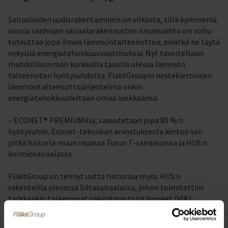
Sairaaloiden uudisrakentaminen on vilkasta, sillä kymmeniä
vuosia vanhojen sairaalarakennusten ilmanvaihto on voitu
toteuttaa jopa ilman lämmöntalteenottoa, eivätkä ne täytä
nykyisiä energiatehokkuusvaatimuksia. Nyt tavoitellaan
mahdollisimman korkealla tasolla olevaa lämmön
talteenoton hyötysuhdetta. FläktGroupin nestekiertoinen
lämmöntalteenottojärjestelmä onkin
energiatehokkuudeltaan omaa luokkaansa.
– ECONET® PREMIUMilla, saavutetaan jopa 80 %:n
hyötysuhde. Econet-tekniikan arvostuksesta kertoo sen
pitkä historia muun muassa Turun T-sairaaloissa ja HUS:n
kolmiosairaalassa.
FläktGroup on tehnyt uutta historiaa myös HUS:n
rakenteilla olevassa Siltasairaalassa, johon toimitettiin
tarkkaakin tarkemmat vakioilmastointikoneet (VIK).
Vakioilmastointikoneita käytetään tiloissa, joissa laitteiden
toimintakriteerit olosuhteiden osalta ovat äärimmäisen