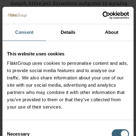
danych, które jest dozwolone wyłącznie za wyraźną
zgodą użytkownika. Dotyczy to w szczególności
wykorzystania plików cookie służących do
wyświetlania reklam, targetowania lub analizy.
Consent
Details
About
Możesz uniemożliwić lub wyłączyć korzystanie z
plików cookie w dowolnym momencie poprzez
odpowiednią konfigurację ustawień dla używanej
This website uses cookies
przeglądarki internetowej. Możesz w dowolnym
momencie usunąć przechowywane do tej pory pliki
FläktGroup uses cookies to personalise content and ads,
to provide social media features and to analyse our
cookie. Niemniej jednak, wyłączenie plików cookie
traffic. We also share information about your use of our
może skutkować ograniczeniem lub niemożnością
site with our social media, advertising and analytics
korzystania z niektórych funkcji strony
partners who may combine it with other information that
internetowej.
you’ve provided to them or that they’ve collected from
Ponadto od czasu do czasu należy ręczne
your use of their services.
czyszczenie historii przeglądania w celu usunięcia
zapisanych pliki cookie.
E-mail/Formularz kontaktowy
Consent
Jeśli skontaktujesz się z nami za pośrednictwem
Necessary
Selection