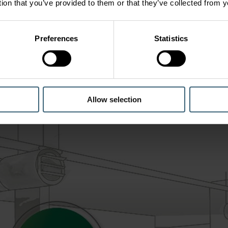
tion that you’ve provided to them or that they’ve collected from y
w.
Preferences
Statistics
Allow selection