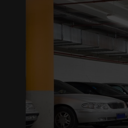
Manufacturing & Indu
Ventilation Systems
Rozwiązania sy
wentylacyjnych
Wentylacja pożarowa 
oddymianie