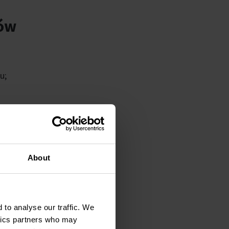
mów
u;
ając
nia,
czeń w
About
o
naszą
 to analyse our traffic. We
ego
ytics partners who may
ku dla