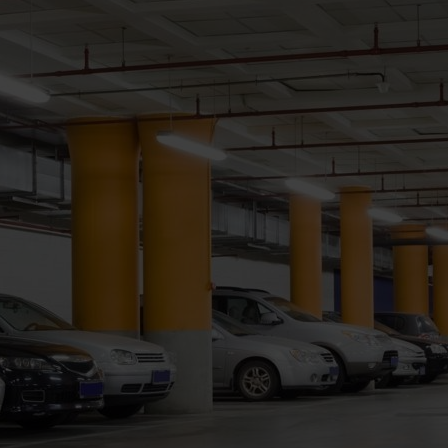
strial
stemów
i