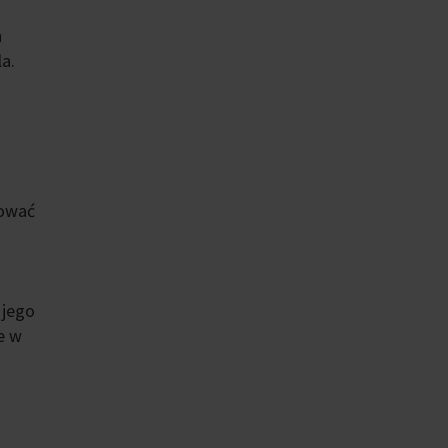
h
a.
kować
 jego
e w