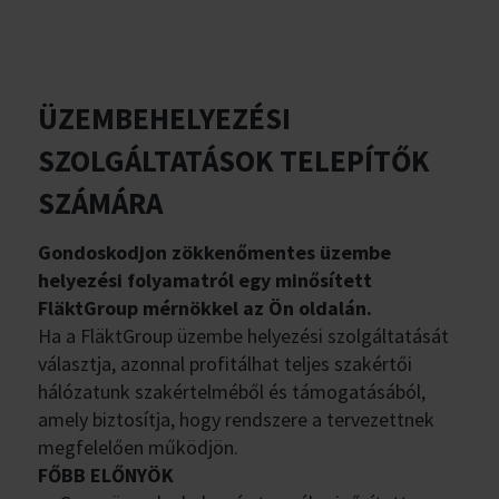
ÜZEMBEHELYEZÉSI
SZOLGÁLTATÁSOK TELEPÍTŐK
SZÁMÁRA
Gondoskodjon zökkenőmentes üzembe
helyezési folyamatról egy minősített
FläktGroup mérnökkel az Ön oldalán.
Ha a FläktGroup üzembe helyezési szolgáltatását
választja, azonnal profitálhat teljes szakértői
hálózatunk szakértelméből és támogatásából,
amely biztosítja, hogy rendszere a tervezettnek
megfelelően működjön.
FŐBB ELŐNYÖK