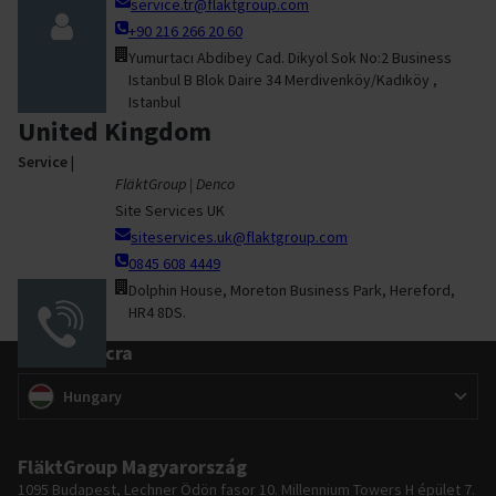
service.tr@flaktgroup.com
+90 216 266 20 60
Yumurtacı Abdibey Cad. Dikyol Sok No:2 Business
Istanbul B Blok Daire 34 Merdivenköy/Kadıköy ,
Istanbul
United Kingdom
Service
|
FläktGroup | Denco
Site Services UK
siteservices.uk@flaktgroup.com
0845 608 4449
Dolphin House, Moreton Business Park, Hereford,
HR4 8DS.
Váltás piacra
Váltás piacra
(
)
Hungary
FläktGroup Magyarország
1095 Budapest, Lechner Ödön fasor 10. Millennium Towers H épület 7.