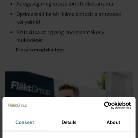
Az egység meghosszabbított élettartama
Optimalizált beltéri klíma biztosítja az utasok
kényelmét
Biztosítsa az egység energiahatékony
működését
Brosúra megtekintése
Consent
Details
About