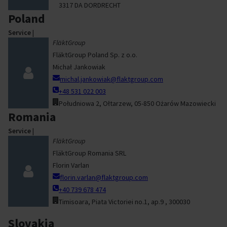
3317 DA DORDRECHT
Poland
Service
|
FläktGroup
FläktGroup Poland Sp. z o.o.
Michał Jankowiak
michal.jankowiak@flaktgroup.com
+48 531 022 003
Południowa 2, Ołtarzew, 05-850 Ożarów Mazowiecki
Romania
Service
|
FläktGroup
FläktGroup Romania SRL
Florin Varlan
florin.varlan@flaktgroup.com
+40 739 678 474
Timisoara, Piata Victoriei no.1, ap.9 , 300030
Slovakia