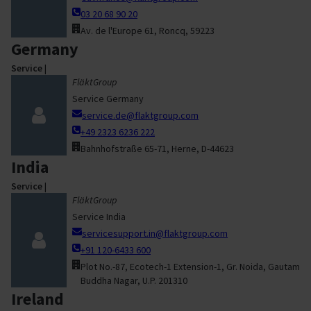
03 20 68 90 20
Av. de l'Europe 61, Roncq, 59223
Germany
Service
|
FläktGroup
Service Germany
service.de@flaktgroup.com
+49 2323 6236 222
Bahnhofstraße 65-71, Herne, D-44623
India
Service
|
FläktGroup
Service India
servicesupport.in@flaktgroup.com
+91 120-6433 600
Plot No.-87, Ecotech-1 Extension-1, Gr. Noida, Gautam
Buddha Nagar, U.P. 201310
Ireland