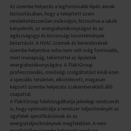
Az üzembe helyezés a legfontosabb lépés annak
biztosításában, hogy a telepített üzem
rendeltetésszerűen működjön, biztosítva a lakók
kényelmét, az energiahatékonyságot és az
egészségügyi és biztonsági követelmények
betartását. A HVAC üzemek és berendezések
üzembe helyezése soha nem volt még fontosabb,
mint manapság, tekintettel az épületek
energiahatékonyságára. A FläktGroup
professzionális, minőségi szolgáltatást kínál ezen
a speciális területen, elkötelezett, magasan
képzett üzembe helyezési szakemberekből álló
csapattal.
A FläktGroup felülvizsgálhatja jelenlegi rendszerét
is, hogy optimalizálja a rendszer teljesítményét az
ügyfelek specifikációinak és az
energiateljesítménynek megfelelően. A nem
megfelelően üzembe helyezett rendszer