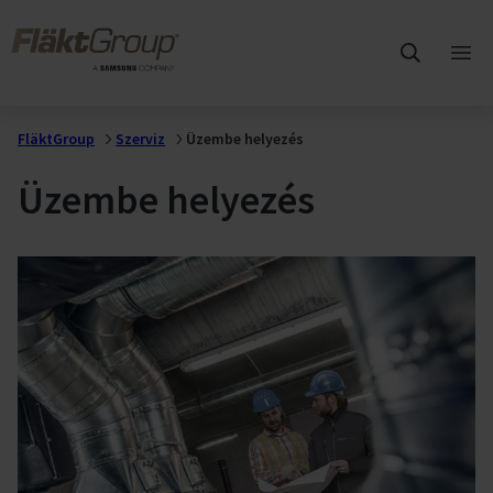
Ugrás a fő tartalomra
FläktGroup
Főm
meg
FläktGroup
Szerviz
Üzembe helyezés
Üzembe helyezés