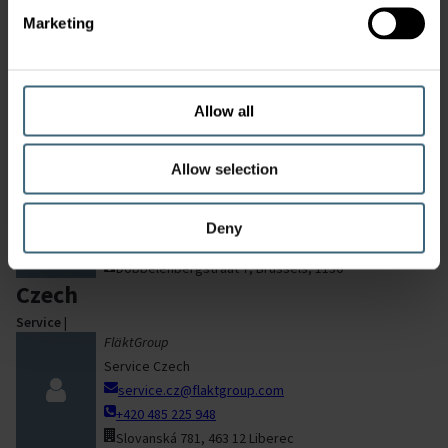
Service
|
Marketing
FläktGroup Austria GmbH
service.at@flaktgroup.com
+43 7735 8000- 8510
Obeltshamerstraße 12, 4673 Gaspoltshofen
Allow all
Belgium
Service
|
Allow selection
FläktGroup
Service Belgium
servicebelux@flaktgroup.com
Deny
+32 2 240 61 61
Dobbelenbergstraat 7, Brussels, 1130
Czech
Service
|
FläktGroup
Service Czech
service.cz@flaktgroup.com
+420 485 225 948
Slovanská 781, 463 12 Liberec