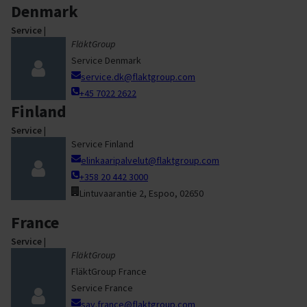
Denmark
Service
|
FläktGroup
Service Denmark
service.dk@flaktgroup.com
+45 7022 2622
Finland
Service
|
Service Finland
elinkaaripalvelut@flaktgroup.com
+358 20 442 3000
Lintuvaarantie 2, Espoo, 02650
France
Service
|
FläktGroup
FläktGroup France
Service France
sav.france@flaktgroup.com