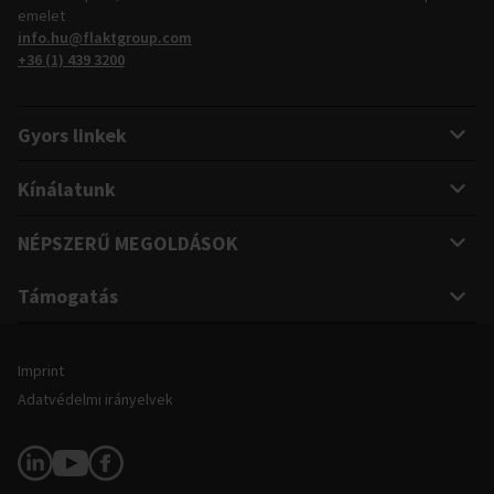
emelet
info.hu@flaktgroup.com
+36 (1) 439 3200
Gyors linkek
Kínálatunk
NÉPSZERŰ MEGOLDÁSOK
Támogatás
Impresszum és jogi információk
Imprint
Adatvédelmi irányelvek
Kövessen minket