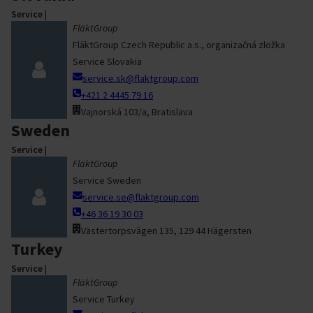
Service
|
FläktGroup
FläktGroup Czech Republic a.s., organizačná zložka
Service Slovakia
service.sk@flaktgroup.com
+421 2 4445 79 16
Vajnorská 103/a, Bratislava
Sweden
Service
|
FläktGroup
Service Sweden
service.se@flaktgroup.com
+46 36 19 30 03
Västertorpsvägen 135, 129 44 Hägersten
Turkey
Service
|
FläktGroup
Service Turkey