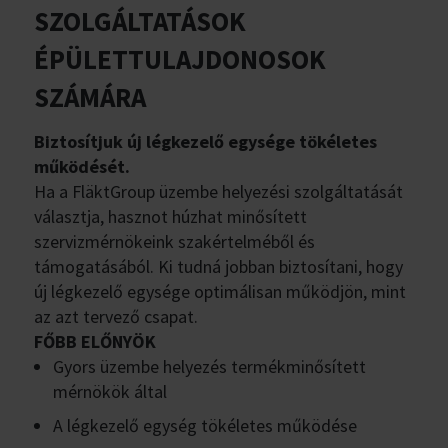
SZOLGÁLTATÁSOK
ÉPÜLETTULAJDONOSOK
SZÁMÁRA
Biztosítjuk új légkezelő egysége tökéletes
működését.
Ha a FläktGroup üzembe helyezési szolgáltatását
választja, hasznot húzhat minősített
szervizmérnökeink szakértelméből és
támogatásából. Ki tudná jobban biztosítani, hogy
új légkezelő egysége optimálisan működjön, mint
az azt tervező csapat.
FŐBB ELŐNYÖK
Gyors üzembe helyezés termékminősített
mérnökök által
A légkezelő egység tökéletes működése