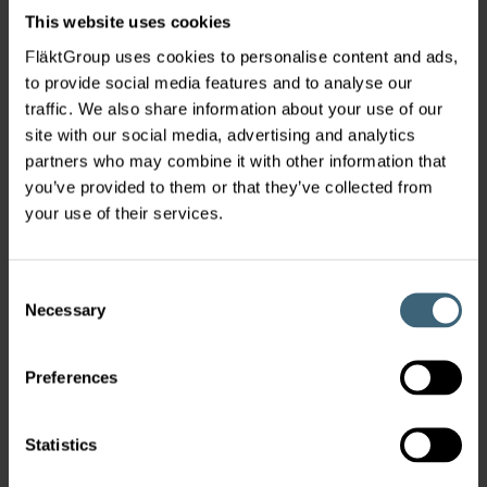
This website uses cookies
FläktGroup uses cookies to personalise content and ads,
to provide social media features and to analyse our
traffic. We also share information about your use of our
site with our social media, advertising and analytics
partners who may combine it with other information that
you’ve provided to them or that they’ve collected from
Lépjen kapcsolatba velünk
your use of their services.
Consent
Hungary
Necessary
Selection
Service
|
FläktGroup
Preferences
Service Hungary
info.hu@flaktgroup.com
+36 1 439-3200
Statistics
Austria