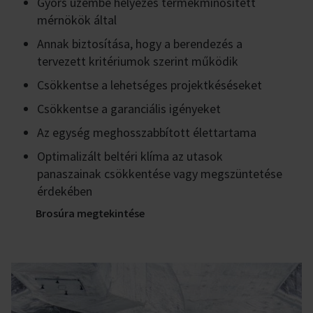
Gyors üzembe helyezés termékminősített
mérnökök által
Annak biztosítása, hogy a berendezés a
tervezett kritériumok szerint működik
Csökkentse a lehetséges projektkéséseket
Csökkentse a garanciális igényeket
Az egység meghosszabbított élettartama
Optimalizált beltéri klíma az utasok
panaszainak csökkentése vagy megszüntetése
érdekében
Brosúra megtekintése