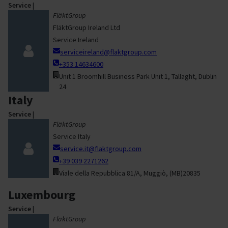
Service
|
FläktGroup
FläktGroup Ireland Ltd
Service Ireland
serviceireland@flaktgroup.com
+353 14634600
Unit 1 Broomhill Business Park Unit 1, Tallaght, Dublin
24
Italy
Service
|
FläktGroup
Service Italy
service.it@flaktgroup.com
+39 039 2271262
Viale della Repubblica 81/A, Muggiò, (MB)20835
Luxembourg
Service
|
FläktGroup