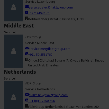
Service Luxembourg
servicebelux@flaktgroup.com
+32 2 240 61 61
Dobbelenbergstraat 7, Brussels, 1130
Middle East
Service
|
FläktGroup
Service Middle East
service.me@flaktgroup.com
+971-50-5581760
Office:103, Ittihad Square (Al Qiyada Building), Dubai,
United Arab Emirates
Netherlands
Service
|
FläktGroup
Service Netherlands
rivium.hnl@flaktgroup.com
+31 (0)10 2350-606
FläktGroup Netherlands B.V. Laan van Londen 160