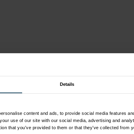
 szellőztető
ezőgazdaság
szerek
szer
Details
lvezetés
sek
berendezés
ersonalise content and ads, to provide social media features and
your use of our site with our social media, advertising and anal
tion that you’ve provided to them or that they’ve collected from y