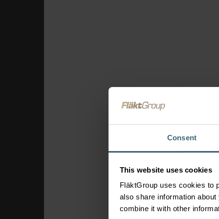
Repterek
Ipari épületek
Gyártóüzemi és ipari
rendszerek
Élelmiszeripar és m
Felügyeleti rend
FläktEdge Mini BMS
Szellőztető rend
megoldások
Consent
Tűzvédelem és füste
Légkezelő berendezé
This website uses cookies
eQ Prime légkezelő 
FläktGroup uses cookies to p
also share information about 
combine it with other informa