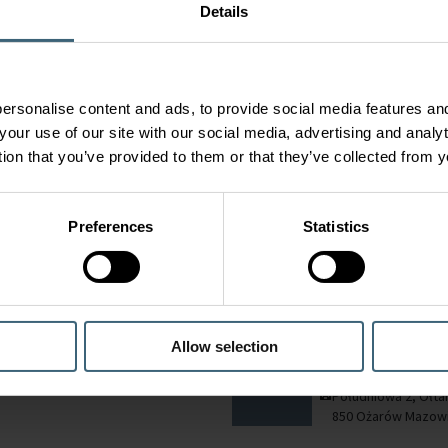
+91 120-6433 600
Details
Service
|
Plot No.-87, Ecotech-1
FläktGroup
Extension-1, Gr. Noida,
Service Netherlands
Gautam Buddha Nagar, U.P.
rivium.hnl@flaktg
201310
ersonalise content and ads, to provide social media features and
+31 (0)10 2350-606
your use of our site with our social media, advertising and anal
FläktGroup Netherla
Laan van Londen 16
tion that you’ve provided to them or that they’ve collected from y
nd
DORDRECHT
Poland
FläktGroup
Preferences
Statistics
Service
|
FläktGroup Ireland Ltd
FläktGroup
Service Ireland
FläktGroup Poland Sp.
serviceireland@flaktgroup.c
Michał Jankowiak
om
michal.jankowiak@
+353 14634600
Allow selection
com
Unit 1 Broomhill Business Park
+48 531 022 003
Unit 1, Tallaght, Dublin 24
Południowa 2, Ołta
850 Ożarów Mazowi