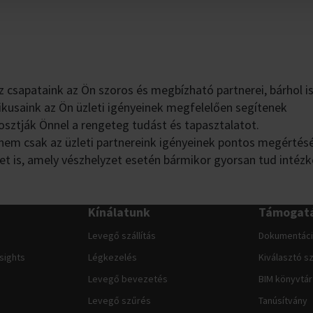
z csapataink az Ön szoros és megbízható partnerei, bárhol i
ikusaink az Ön üzleti igényeinek megfelelően segítenek
osztják Önnel a rengeteg tudást és tapasztalatot.
nem csak az üzleti partnereink igényeinek pontos megértés
get is, amely vészhelyzet esetén bármikor gyorsan tud intézk
Kínálatunk
Támogat
Levegő szállítás
Dokumentác
nsights
Légkezelés
Kiválasztó s
Levegő bevezetés
BIM könyvtár
Levegő szűrés
Tanúsítvány