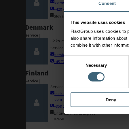
service.cz@flaktgroup.com
Consent
+420 485 225 948
Slovanská 781, 463 12 Liberec
This website uses cookies
Denmark
FläktGroup uses cookies to p
Service
|
also share information about 
FläktGroup
combine it with other informa
Irela
Service Denmark
service.dk@flaktgroup.com
Service
|
Consent
+45 7022 2622
Necessary
Selection
Finland
Service
|
Service Finland
elinkaaripalvelut@flaktgroup.
com
Deny
+358 20 442 3000
Lintuvaarantie 2, Espoo,
02650