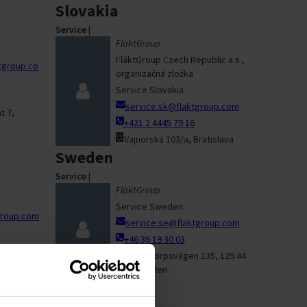
Slovakia
Service
|
FläktGroup
FläktGroup Czech Republic a.s.,
tgroup.co
organizačná zložka
Service Slovakia
service.sk@flaktgroup.com
t 7,
+421 2 4445 79 16
Vajnorská 103/a, Bratislava
Sweden
Service
|
FläktGroup
Service Sweden
group.com
service.se@flaktgroup.com
+46 36 19 30 03
Square (Al
Västertorpsvägen 135, 129 44
ubai,
Hägersten
es
Turkey
Service
|