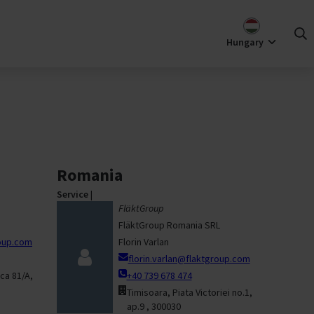
KLUS
Jogszabály
Váltás piacra
Tanúsítvány
Kapcsolat
Fennta
(
)
Hungary
roup
Karrier
ása azt
Karrier a
ogy a
FläktGroupnál
ható
Nyitott
ránt
pozíciók
ett,
Who We Are
ató
Hírek és
Romania
l
frissítések
együtt.
Service
|
FläktGroup
Hírek
 meg
FläktGroup Romania SRL
Események
roup.com
Florin Varlan
florin.varlan@flaktgroup.com
ica 81/A,
+40 739 678 474
Timisoara, Piata Victoriei no.1,
ap.9 , 300030