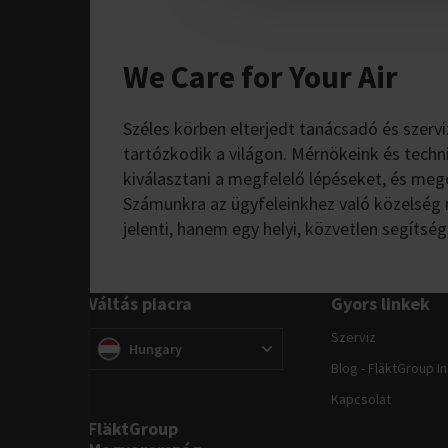
We Care for Your Air
Széles körben elterjedt tanácsadó és szervi
tartózkodik a világon. Mérnökeink és techn
kiválasztani a megfelelő lépéseket, és meg
Számunkra az ügyfeleinkhez való közelség 
jelenti, hanem egy helyi, közvetlen segítsé
Váltás piacra
Gyors linkek
Szerviz
Váltás piacra
(
)
Hungary
Blog - FläktGroup I
Kapcsolat
FläktGroup